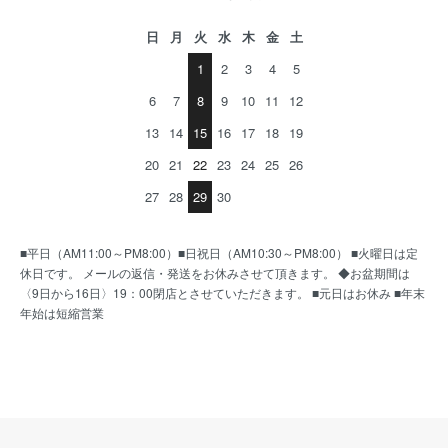
日
月
火
水
木
金
土
1
2
3
4
5
6
7
8
9
10
11
12
13
14
15
16
17
18
19
20
21
22
23
24
25
26
27
28
29
30
■平日（AM11:00～PM8:00）■日祝日（AM10:30～PM8:00） ■火曜日は定
休日です。 メールの返信・発送をお休みさせて頂きます。 ◆お盆期間は
〈9日から16日〉19：00閉店とさせていただきます。 ■元日はお休み ■年末
年始は短縮営業