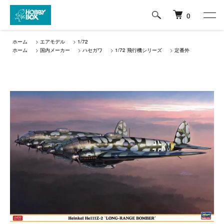
0
ホーム
>
エアモデル
>
1/72
ホーム
>
国内メーカー
>
ハセガワ
>
1/72 飛行機シリーズ
>
定番外