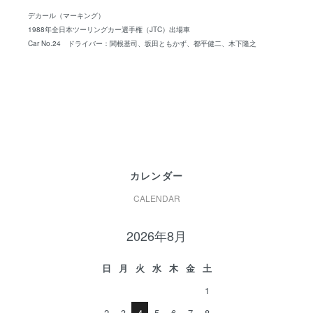
デカール（マーキング）
1988年全日本ツーリングカー選手権（JTC）出場車
Car No.24 ドライバー：関根基司、坂田ともかず、都平健二、木下隆之
カレンダー
CALENDAR
2026年8月
日
月
火
水
木
金
土
1
2
3
4
5
6
7
8