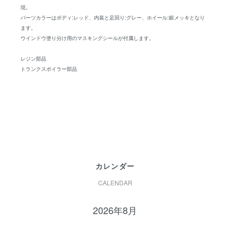
現。
パーツカラーはボディ:レッド、内装と足回り:グレー、ホイール:銀メッキとなり
ます。
ウインドウ塗り分け用のマスキングシールが付属します。
レジン部品
トランクスポイラー部品
カレンダー
CALENDAR
2026年8月