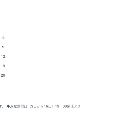
土
5
12
19
26
ます。 ◆お盆期間は〈9日から16日〉19：00閉店とさ