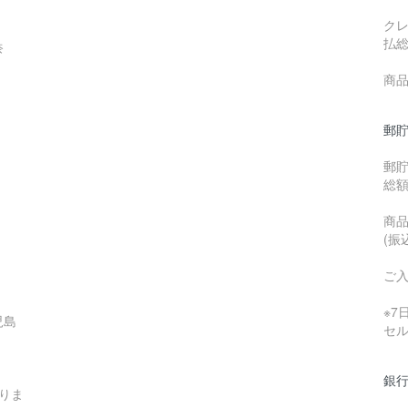
ク
払
奈
商品
郵貯
郵
総
商品
(振
ご
※
児島
セ
銀行
りま