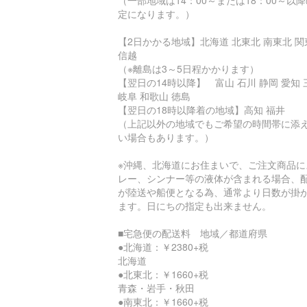
（一部地域は14：00～または18：00～以
定になります。）
【2日かかる地域】北海道 北東北 南東北 関
信越
（※離島は3～5日程かかります）
【翌日の14時以降】 富山 石川 静岡 愛知 
岐阜 和歌山 徳島
【翌日の18時以降着の地域】高知 福井
（上記以外の地域でもご希望の時間帯に添
い場合もあります。）
※沖縄、北海道にお住まいで、ご注文商品に
レー、シンナー等の液体が含まれる場合、
が陸送や船便となる為、通常より日数が掛
ます。日にちの指定も出来ません。
■宅急便の配送料 地域／都道府県
●北海道：￥2380+税
北海道
●北東北：￥1660+税
青森・岩手・秋田
●南東北：￥1660+税