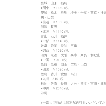
宮城・山形・福島
●関東：￥1380+税
茨城・栃木・群馬・埼玉・千葉・東京・神
川・山梨
●信越：￥1380+税
新潟・長野
●北陸：￥1140+税
富山・石川・福井
●中部：￥1140+税
岐阜・静岡・愛知・三重
●関西：￥1020+税
滋賀・京都・大阪・兵庫・奈良・和歌山
●中国：￥910+税
鳥取・島根・岡山・広島・山口
●四国：￥1020+税
徳島・香川・愛媛・高知
●九州：810+税
福岡・佐賀・長崎・大分・熊本・宮崎・鹿
●沖縄：￥2340+税
沖縄
※一部大型商品は個別配送料をいただいてお