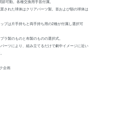
各関節可動。各種交換用手首付属。
配置された球体はクリアパーツ製。首および額の球体は
ップは片手持ちと両手持ち用の2種が付属し選択可
質プラ製のものと布製のものの選択式。
みパーツにより、組み立てるだけで劇中イメージに近い
す。
ク企画