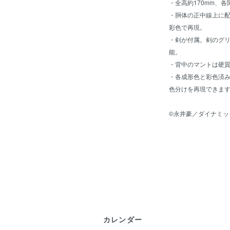
・全高約170mm、
・胴体の正中線上に
彩色で再現。
・剣が付属。剣のグリ
能。
・背中のマントは硬
・各成形色と彩色済
色分けを再現できま
©永井豪／ダイナミッ
カレンダー