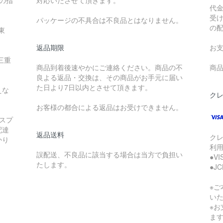
降の指
対応いたさせて頂きます。
代
受
パッケージの不具合は不良品とはなりません。
の
東
返品期限
お
三重
商品到着後速やかにご連絡ください。商品の不
商品
良よる返品・交換は、その商品がお手元に届い
た日より7日以内とさせて頂きます。
えな
ク
お客様の都合による返品はお受けできません。
スプ
配達
返品送料
ク
かり
利
誤配送、不良品に該当する場合は当方で負担い
●V
たします。
●J
※
い
※
ま