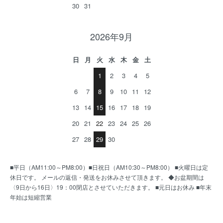
30
31
2026年9月
日
月
火
水
木
金
土
1
2
3
4
5
6
7
8
9
10
11
12
13
14
15
16
17
18
19
20
21
22
23
24
25
26
27
28
29
30
■平日（AM11:00～PM8:00）■日祝日（AM10:30～PM8:00） ■火曜日は定
休日です。 メールの返信・発送をお休みさせて頂きます。 ◆お盆期間は
〈9日から16日〉19：00閉店とさせていただきます。 ■元日はお休み ■年末
年始は短縮営業