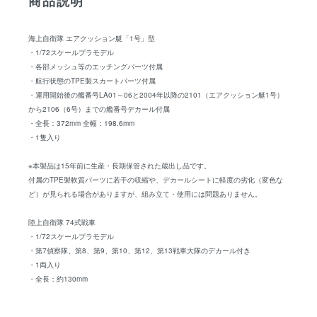
商品説明
海上自衛隊 エアクッション艇「1号」型
・1/72スケールプラモデル
・各部メッシュ等のエッチングパーツ付属
・航行状態のTPE製スカートパーツ付属
・運用開始後の艦番号LA01～06と2004年以降の2101（エアクッション艇1号）
から2106（6号）までの艦番号デカール付属
・全長：372mm 全幅：198.6mm
・1隻入り
※本製品は15年前に生産・長期保管された蔵出し品です。
付属のTPE製軟質パーツに若干の収縮や、デカールシートに軽度の劣化（変色な
ど）が見られる場合がありますが、組み立て・使用には問題ありません。
陸上自衛隊 74式戦車
・1/72スケールプラモデル
・第7偵察隊、第8、第9、第10、第12、第13戦車大隊のデカール付き
・1両入り
・全長：約130mm