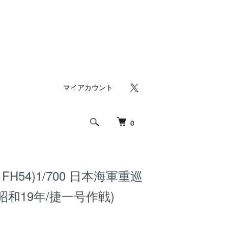
マイアカウント
0
H54)1/700 日本海軍重巡
昭和19年/捷一号作戦)