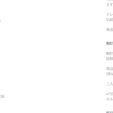
ま
ク
払
奈
商品
郵貯
郵
総
商品
(振
ご
※
児島
セ
銀行