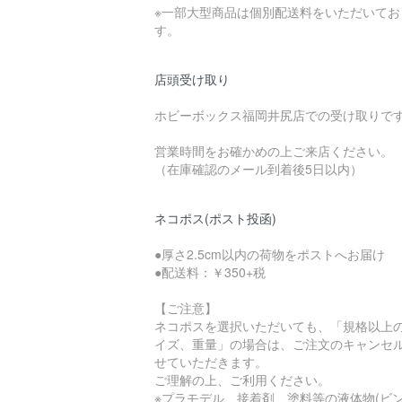
※一部大型商品は個別配送料をいただいてお
す。
店頭受け取り
ホビーボックス福岡井尻店での受け取りで
営業時間をお確かめの上ご来店ください。
（在庫確認のメール到着後5日以内）
ネコポス(ポスト投函)
●厚さ2.5cm以内の荷物をポストへお届け
●配送料：￥350+税
【ご注意】
ネコポスを選択いただいても、「規格以上
イズ、重量」の場合は、ご注文のキャンセ
せていただきます。
ご理解の上、ご利用ください。
※プラモデル、接着剤、塗料等の液体物(ビ