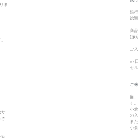
りま
銀
総
商品
(振
す。
ご
※
セ
ご
当
す
小
のサ
の
ルさ
ま
小
ンや