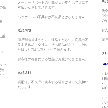
商
メーカーサポートの記載がない場合は当店にて
降の指
対応いたさせて頂きます。
代
受
パッケージの不具合は不良品とはなりません。
の
東
返品期限
お
三重
商品到着後速やかにご連絡ください。商品の不
商品
良よる返品・交換は、その商品がお手元に届い
た日より7日以内とさせて頂きます。
えな
ク
お客様の都合による返品はお受けできません。
スプ
配達
返品送料
ク
かり
利
誤配送、不良品に該当する場合は当方で負担い
●V
たします。
●J
※
い
※