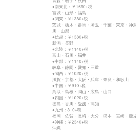
青森・岩手・秋田
●南東北：￥1660+税
宮城・山形・福島
●関東：￥1380+税
茨城・栃木・群馬・埼玉・千葉・東京・神
川・山梨
●信越：￥1380+税
新潟・長野
●北陸：￥1140+税
富山・石川・福井
●中部：￥1140+税
岐阜・静岡・愛知・三重
●関西：￥1020+税
滋賀・京都・大阪・兵庫・奈良・和歌山
●中国：￥910+税
鳥取・島根・岡山・広島・山口
●四国：￥1020+税
徳島・香川・愛媛・高知
●九州：810+税
福岡・佐賀・長崎・大分・熊本・宮崎・鹿
●沖縄：￥2340+税
沖縄