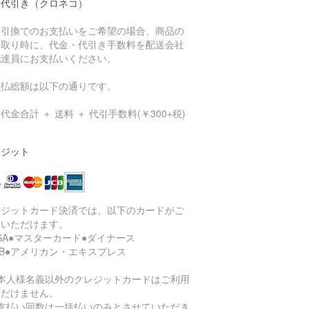
品代引き（クロネコ）
金引換でのお支払いをご希望の場合、商品の
け取り時に、代金・代引き手数料を配送会社
配達員にお支払いください。
支払総額は以下の通りです。
代金合計 ＋ 送料 ＋ 代引手数料(￥300+税)
レジット
レジットカード決済では、以下のカードがご
用いただけます。
ISA●マスターカード●ダイナース
CB●アメリカン・エキスプレス
ご本人様名義以外のクレジットカードはご利用
ただけません。
お支払い回数は一括払いのみとさせていただき