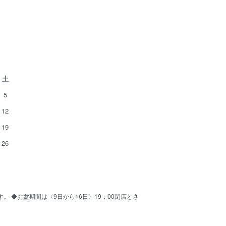
土
5
12
19
26
ます。 ◆お盆期間は〈9日から16日〉19：00閉店とさ