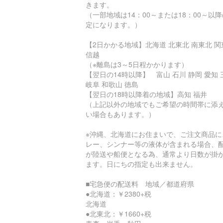
きます。
（一部地域は14：00～または18：00～以
定になります。）
【2日かかる地域】北海道 北東北 南東北 関
信越
（※離島は3～5日程かかります）
【翌日の14時以降】 富山 石川 静岡 愛知 
岐阜 和歌山 徳島
【翌日の18時以降着の地域】高知 福井
（上記以外の地域でもご希望の時間帯に添
い場合もあります。）
※沖縄、北海道にお住まいで、ご注文商品に
レー、シンナー等の液体が含まれる場合、
が陸送や船便となる為、通常より日数が掛
ます。日にちの指定も出来ません。
■宅急便の配送料 地域／都道府県
●北海道：￥2380+税
北海道
●北東北：￥1660+税