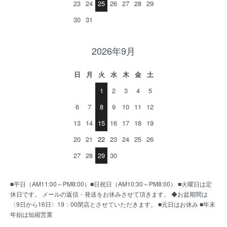
23
24
25
26
27
28
29
30
31
2026年9月
日
月
火
水
木
金
土
1
2
3
4
5
6
7
8
9
10
11
12
13
14
15
16
17
18
19
20
21
22
23
24
25
26
27
28
29
30
■平日（AM11:00～PM8:00）■日祝日（AM10:30～PM8:00） ■火曜日は定
休日です。 メールの返信・発送をお休みさせて頂きます。 ◆お盆期間は
〈9日から16日〉19：00閉店とさせていただきます。 ■元日はお休み ■年末
年始は短縮営業