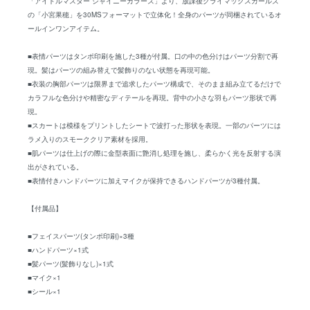
「アイドルマスター シャイニーカラーズ」より、放課後クライマックスガールズ
の「小宮果穂」を30MSフォーマットで立体化！全身のパーツが同梱されているオ
ールインワンアイテム。
■表情パーツはタンポ印刷を施した3種が付属。口の中の色分けはパーツ分割で再
現。髪はパーツの組み替えで髪飾りのない状態を再現可能。
■衣装の胸部パーツは限界まで追求したパーツ構成で、そのまま組み立てるだけで
カラフルな色分けや精密なディテールを再現。背中の小さな羽もパーツ形状で再
現。
■スカートは模様をプリントしたシートで波打った形状を表現。一部のパーツには
ラメ入りのスモーククリア素材を採用。
■肌パーツは仕上げの際に金型表面に艶消し処理を施し、柔らかく光を反射する演
出がされている。
■表情付きハンドパーツに加えマイクが保持できるハンドパーツが3種付属。
【付属品】
■フェイスパーツ(タンポ印刷)×3種
■ハンドパーツ×1式
■髪パーツ(髪飾りなし)×1式
■マイク×1
■シール×1