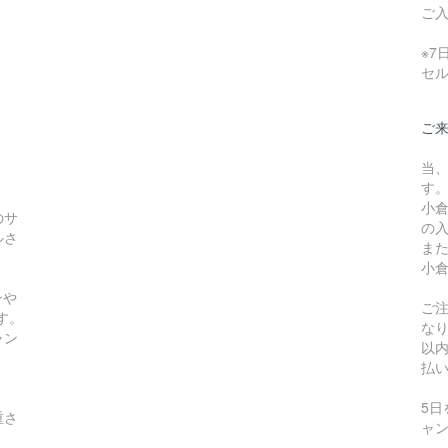
ご
※
セ
ご
当
す
小
のサ
の
ルさ
ま
小
ンや
ご
す。
な
ャン
以
払
5
重さ
ャ