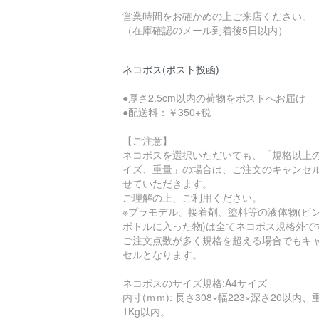
営業時間をお確かめの上ご来店ください。
（在庫確認のメール到着後5日以内）
ネコポス(ポスト投函)
●厚さ2.5cm以内の荷物をポストへお届け
●配送料：￥350+税
【ご注意】
ネコポスを選択いただいても、「規格以上
イズ、重量」の場合は、ご注文のキャンセ
せていただきます。
ご理解の上、ご利用ください。
※プラモデル、接着剤、塗料等の液体物(ビ
ボトルに入った物)は全てネコポス規格外で
ご注文点数が多く規格を超える場合でもキ
セルとなります。
ネコポスのサイズ規格:A4サイズ
内寸(ｍｍ): 長さ308×幅223×深さ20以内、
1Kg以内。