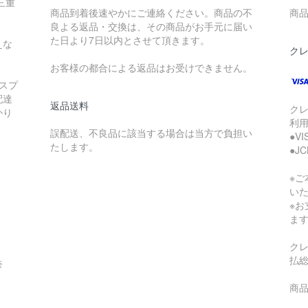
三重
商品到着後速やかにご連絡ください。商品の不
商品
良よる返品・交換は、その商品がお手元に届い
た日より7日以内とさせて頂きます。
えな
ク
お客様の都合による返品はお受けできません。
スプ
配達
返品送料
ク
かり
利
誤配送、不良品に該当する場合は当方で負担い
●V
たします。
●J
※
い
※
ま
ク
払
奈
商品