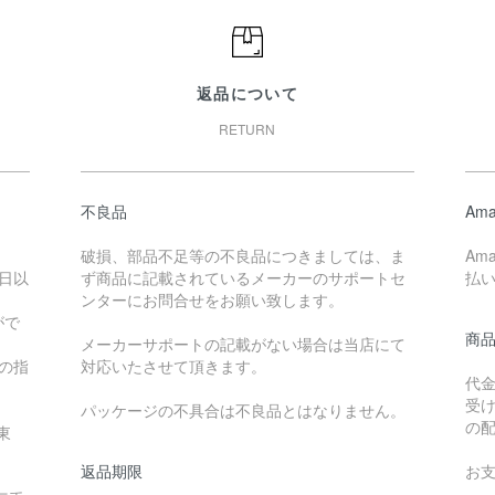
返品について
RETURN
不良品
Ama
破損、部品不足等の不良品につきましては、ま
Am
日以
ず商品に記載されているメーカーのサポートセ
払
ンターにお問合せをお願い致します。
がで
商
メーカーサポートの記載がない場合は当店にて
降の指
対応いたさせて頂きます。
代
受
パッケージの不具合は不良品とはなりません。
の
東
返品期限
お