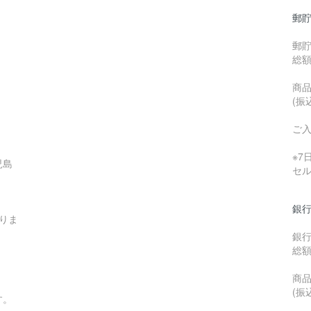
郵貯
郵
総
商品
(振
ご
※
児島
セ
銀行
りま
銀
総
商品
(振
す。