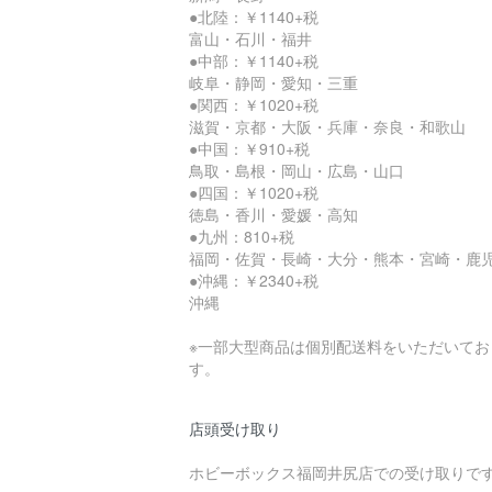
●北陸：￥1140+税
富山・石川・福井
●中部：￥1140+税
岐阜・静岡・愛知・三重
●関西：￥1020+税
滋賀・京都・大阪・兵庫・奈良・和歌山
●中国：￥910+税
鳥取・島根・岡山・広島・山口
●四国：￥1020+税
徳島・香川・愛媛・高知
●九州：810+税
福岡・佐賀・長崎・大分・熊本・宮崎・鹿
●沖縄：￥2340+税
沖縄
※一部大型商品は個別配送料をいただいてお
す。
店頭受け取り
ホビーボックス福岡井尻店での受け取りで