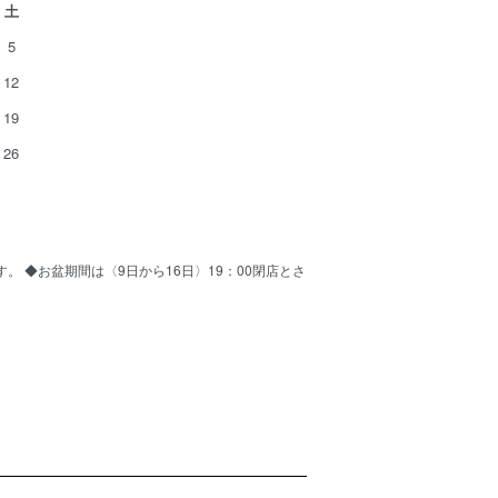
土
5
12
19
26
ます。 ◆お盆期間は〈9日から16日〉19：00閉店とさ