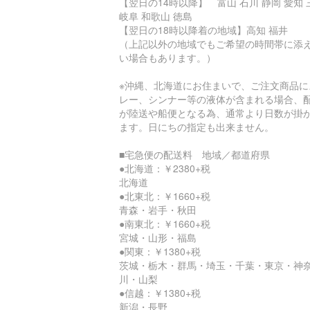
【翌日の14時以降】 富山 石川 静岡 愛知 
岐阜 和歌山 徳島
【翌日の18時以降着の地域】高知 福井
（上記以外の地域でもご希望の時間帯に添
い場合もあります。）
※沖縄、北海道にお住まいで、ご注文商品に
レー、シンナー等の液体が含まれる場合、
が陸送や船便となる為、通常より日数が掛
ます。日にちの指定も出来ません。
■宅急便の配送料 地域／都道府県
●北海道：￥2380+税
北海道
●北東北：￥1660+税
青森・岩手・秋田
●南東北：￥1660+税
宮城・山形・福島
●関東：￥1380+税
茨城・栃木・群馬・埼玉・千葉・東京・神
川・山梨
●信越：￥1380+税
新潟・長野