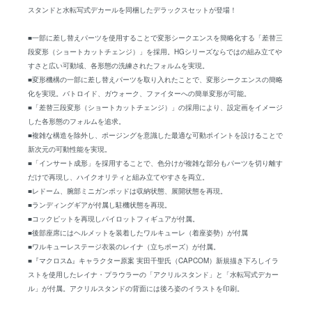
スタンドと水転写式デカールを同梱したデラックスセットが登場！
■一部に差し替えパーツを使用することで変形シークエンスを簡略化する「差替三
段変形（ショートカットチェンジ）」を採用。HGシリーズならではの組み立てや
すさと広い可動域、各形態の洗練されたフォルムを実現。
■変形機構の一部に差し替えパーツを取り入れたことで、変形シークエンスの簡略
化を実現。バトロイド、ガウォーク、ファイターへの簡単変形が可能。
■「差替三段変形（ショートカットチェンジ）」の採用により、設定画をイメージ
した各形態のフォルムを追求。
■複雑な構造を除外し、ポージングを意識した最適な可動ポイントを設けることで
新次元の可動性能を実現。
■「インサート成形」を採用することで、色分けが複雑な部分もパーツを切り離す
だけで再現し、ハイクオリティと組み立てやすさを両立。
■レドーム、腕部ミニガンポッドは収納状態、展開状態を再現。
■ランディングギアが付属し駐機状態を再現。
■コックピットを再現しパイロットフィギュアが付属。
■後部座席にはヘルメットを装着したワルキューレ（着座姿勢）が付属
■ワルキューレステージ衣装のレイナ（立ちポーズ）が付属。
■『マクロスΔ』キャラクター原案 実田千聖氏（CAPCOM）新規描き下ろしイラ
ストを使用したレイナ・プラウラーの「アクリルスタンド」と「水転写式デカー
ル」が付属。アクリルスタンドの背面には後ろ姿のイラストを印刷。