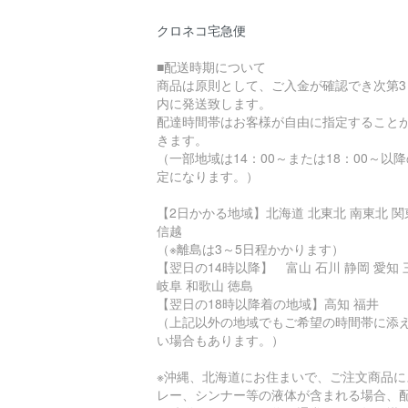
クロネコ宅急便
■配送時期について
商品は原則として、ご入金が確認でき次第3
内に発送致します。
配達時間帯はお客様が自由に指定すること
きます。
（一部地域は14：00～または18：00～以
定になります。）
【2日かかる地域】北海道 北東北 南東北 関
信越
（※離島は3～5日程かかります）
【翌日の14時以降】 富山 石川 静岡 愛知 
岐阜 和歌山 徳島
【翌日の18時以降着の地域】高知 福井
（上記以外の地域でもご希望の時間帯に添
い場合もあります。）
※沖縄、北海道にお住まいで、ご注文商品に
レー、シンナー等の液体が含まれる場合、