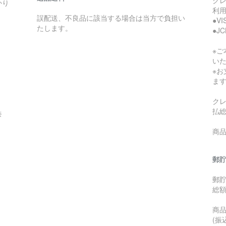
かり
利
誤配送、不良品に該当する場合は当方で負担い
●V
たします。
●J
※
い
※
ま
ク
払
奈
商品
郵貯
郵
総
商品
(振