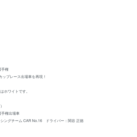
0選手権
カップレース出場車を再現！
ーはホワイトです。
グ）
0選手権出場車
ングチーム CAR No.16 ドライバー：関谷 正徳