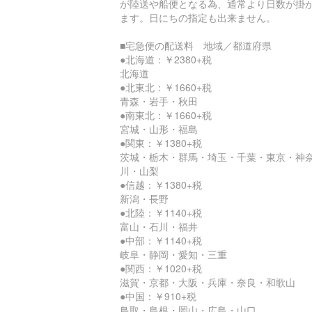
が陸送や船便となる為、通常より日数が掛
ます。日にちの指定も出来ません。
■宅急便の配送料 地域／都道府県
●北海道：￥2380+税
北海道
●北東北：￥1660+税
青森・岩手・秋田
●南東北：￥1660+税
宮城・山形・福島
●関東：￥1380+税
茨城・栃木・群馬・埼玉・千葉・東京・神
川・山梨
●信越：￥1380+税
新潟・長野
●北陸：￥1140+税
富山・石川・福井
●中部：￥1140+税
岐阜・静岡・愛知・三重
●関西：￥1020+税
滋賀・京都・大阪・兵庫・奈良・和歌山
●中国：￥910+税
鳥取・島根・岡山・広島・山口