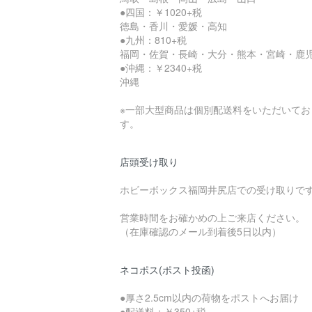
●四国：￥1020+税
徳島・香川・愛媛・高知
●九州：810+税
福岡・佐賀・長崎・大分・熊本・宮崎・鹿
●沖縄：￥2340+税
沖縄
※一部大型商品は個別配送料をいただいてお
す。
店頭受け取り
ホビーボックス福岡井尻店での受け取りで
営業時間をお確かめの上ご来店ください。
（在庫確認のメール到着後5日以内）
ネコポス(ポスト投函)
●厚さ2.5cm以内の荷物をポストへお届け
●配送料：￥350+税