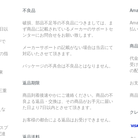
不良品
Ama
破損、部品不足等の不良品につきましては、ま
Am
日以
ず商品に記載されているメーカーのサポートセ
払
ンターにお問合せをお願い致します。
がで
商
メーカーサポートの記載がない場合は当店にて
降の指
対応いたさせて頂きます。
代
受
パッケージの不具合は不良品とはなりません。
の
東
返品期限
お
三重
商品到着後速やかにご連絡ください。商品の不
商品
良よる返品・交換は、その商品がお手元に届い
た日より7日以内とさせて頂きます。
えな
ク
お客様の都合による返品はお受けできません。
スプ
配達
返品送料
ク