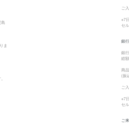
ご
※
児島
セ
銀行
りま
銀
総
商品
(振
す。
ご
※
セ
ご