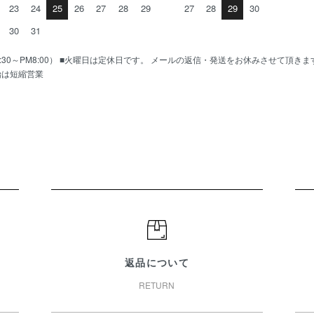
23
24
25
26
27
28
29
27
28
29
30
30
31
AM10:30～PM8:00） ■火曜日は定休日です。 メールの返信・発送をお休みさせて頂き
始は短縮営業
返品について
RETURN