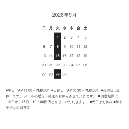
2026年9月
日
月
火
水
木
金
土
1
2
3
4
5
6
7
8
9
10
11
12
13
14
15
16
17
18
19
20
21
22
23
24
25
26
27
28
29
30
■平日（AM11:00～PM8:00）■日祝日（AM10:30～PM8:00） ■火曜日は定
休日です。 メールの返信・発送をお休みさせて頂きます。 ◆お盆期間は
〈9日から16日〉19：00閉店とさせていただきます。 ■元日はお休み ■年末
年始は短縮営業