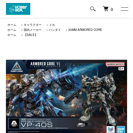
0
ホーム
>
キャラクター
>
メカ
ホーム
>
国内メーカー
>
バンダイ
>
30MM ARMORED CORE
ホーム
>
【SALE】