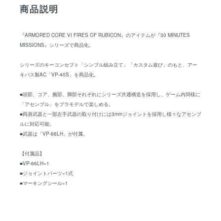
商品説明
『ARMORED CORE VI FIRES OF RUBICON』のアイテムが『30 MINUTES
MISSIONS』シリーズで商品化。
シリーズのキーコンセプト「シンプル組み立て」「カスタム遊び」のもと、アー
キバス製AC「VP-40S」を商品化。
■頭部、コア、腕部、脚部それぞれにシリーズ共通構造を採用し、ゲーム内同様に
「アセンブル」をプラモデルで楽しめる。
■両肩武器と一部左手武器の取り付けには3mmジョイントを採用し様々なアセンブ
ルに対応可能。
■武器は「VP-66LH」が付属。
【付属品】
■VP-66LH×1
■ジョイントパーツ×1式
■マーキングシール×1