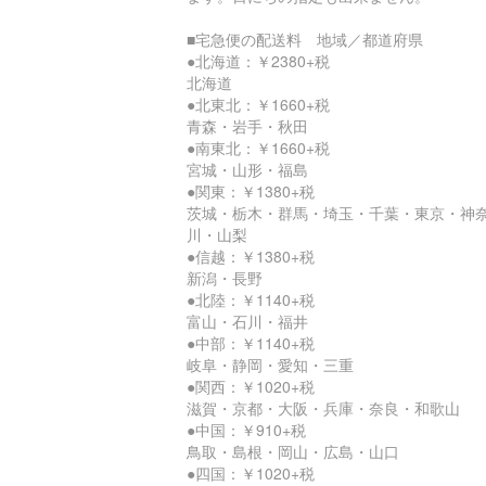
■宅急便の配送料 地域／都道府県
●北海道：￥2380+税
北海道
●北東北：￥1660+税
青森・岩手・秋田
●南東北：￥1660+税
宮城・山形・福島
●関東：￥1380+税
茨城・栃木・群馬・埼玉・千葉・東京・神
川・山梨
●信越：￥1380+税
新潟・長野
●北陸：￥1140+税
富山・石川・福井
●中部：￥1140+税
岐阜・静岡・愛知・三重
●関西：￥1020+税
滋賀・京都・大阪・兵庫・奈良・和歌山
●中国：￥910+税
鳥取・島根・岡山・広島・山口
●四国：￥1020+税