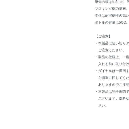
筆先の幅は約5mm。
マスキング剤の塗布
本体は耐溶剤性の高
ボトルの容量は5CC
【ご注意】
・本製品は使い切り
ご注意ください。
・製品の仕様上、一
入れる前に取り付け
・ダイヤルは一度回
ら慎重に回してくだ
ありますのでご注意
・本製品は完全密閉
ございます。塗料な
さい。