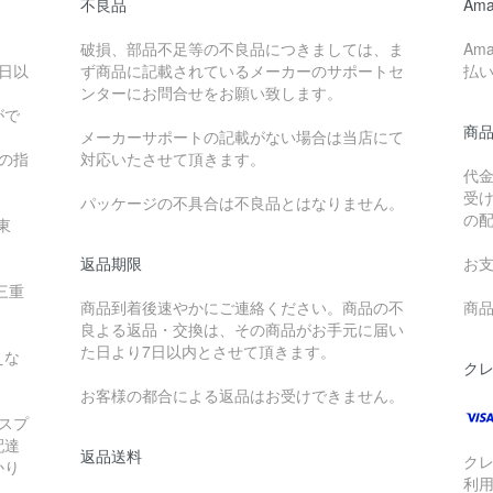
不良品
Ama
破損、部品不足等の不良品につきましては、ま
Am
日以
ず商品に記載されているメーカーのサポートセ
払
ンターにお問合せをお願い致します。
がで
商
メーカーサポートの記載がない場合は当店にて
降の指
対応いたさせて頂きます。
代
受
パッケージの不具合は不良品とはなりません。
の
東
返品期限
お
三重
商品到着後速やかにご連絡ください。商品の不
商品
良よる返品・交換は、その商品がお手元に届い
た日より7日以内とさせて頂きます。
えな
ク
お客様の都合による返品はお受けできません。
スプ
配達
返品送料
ク
かり
利