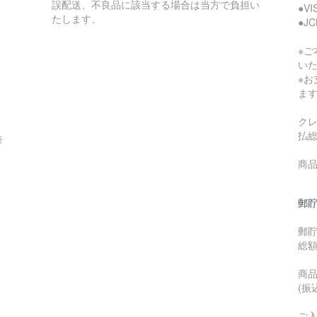
誤配送、不良品に該当する場合は当方で負担い
●V
たします。
●J
※
い
※
ま
ク
払
奈
商品
郵貯
郵
総
商品
(振
ご