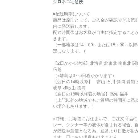
クロネコ宅急便
■配送時期について
商品は原則として、ご入金が確認でき次第3
内に発送致します。
配達時間帯はお客様が自由に指定すること
きます。
（一部地域は14：00～または18：00～以
定になります。）
【2日かかる地域】北海道 北東北 南東北 関
信越
（※離島は3～5日程かかります）
【翌日の14時以降】 富山 石川 静岡 愛知 
岐阜 和歌山 徳島
【翌日の18時以降着の地域】高知 福井
（上記以外の地域でもご希望の時間帯に添
い場合もあります。）
※沖縄、北海道にお住まいで、ご注文商品に
レー、シンナー等の液体が含まれる場合、
が陸送や船便となる為、通常より日数が掛
ます。日にちの指定も出来ません。