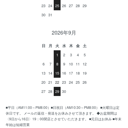
23
24
25
26
27
28
29
30
31
2026年9月
日
月
火
水
木
金
土
1
2
3
4
5
6
7
8
9
10
11
12
13
14
15
16
17
18
19
20
21
22
23
24
25
26
27
28
29
30
■平日（AM11:00～PM8:00）■日祝日（AM10:30～PM8:00） ■火曜日は定
休日です。 メールの返信・発送をお休みさせて頂きます。 ◆お盆期間は
〈9日から16日〉19：00閉店とさせていただきます。 ■元日はお休み ■年末
年始は短縮営業