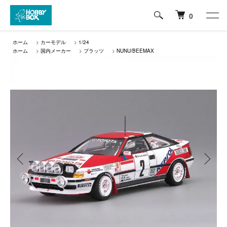
0
ホーム
>
カーモデル
>
1/24
ホーム
>
国内メーカー
>
プラッツ
>
NUNU/BEEMAX