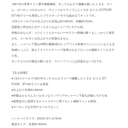
1991年の世界ラリー選手権開幕戦、モンテカルロで優勝を飾ったトヨタ・チー
ム・ヨーロッパのカルロス・サインツがドライブしたトヨタ セリカ GT-FOUR
ST165ラリーを再現したプラスチックモデル組み立てキットです。
1/24スケールでその仕上がりの全長は約180mm、全幅約70mm。
流面形と呼ばれたボディスタイルはシャープにモデル化。
外観のみならず、コクピットもロールバーやラリー装備の数々もしっかりと表現
され、スパルタンな仕上がりが見逃せません。
また、シャーシ下面は4WDの駆動系のレイアウトや前後サスペンションなども立
体感たっぷり。加えてナイトステージで使用されるフロントの補助ライトもモデ
ル化。
モンテカルロの激走が蘇ります。ラリーファンには見逃せない1台です。
【主な特徴】
●1/24スケールで1991年モンテカルロラリーで優勝したトヨタ セリカ GT-
FOUR ST165ラリーを再現
●仕上がり全長約180mm
●外観はもちろんスパルタンなインテリアやシャーシ下面も詳細にモデル化
●夜間走行に使用するナイトステージ用フロント補助ライトも再現
●マーキングは大判デカールでセット
パッケージサイズ：約325×67×215mm
製品サイズ：全長約180mm