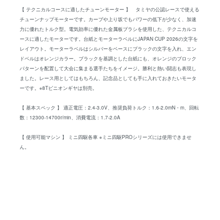
【 テクニカルコースに適したチューンモーター 】 タミヤの公認レースで使える
チューンナップモーターです。カーブや上り坂でもパワーの低下が少なく、加速
力に優れたトルク型。電気効率に優れた金属板ブラシを使用した、テクニカルコ
ースに適したモーターです。台紙とモーターラベルにJAPAN CUP 2026の文字を
レイアウト。モーターラベルはシルバーをベースにブラックの文字を入れ、エン
ドベルはオレンジカラー。ブラックを基調とした台紙にも、オレンジのブロック
パターンを配置して大会に集まる選手たちをイメージ。勝利と熱い闘志も表現し
ました。レース用としてはもちろん、記念品としても手に入れておきたいモータ
ーです。※8Tピニオンギヤは別売。
【 基本スペック 】 適正電圧：2.4-3.0V、推奨負荷トルク：1.6-2.0mN・m、回転
数：12300-14700r/min、消費電流：1.7-2.0A
【 使用可能マシン 】 ミニ四駆各車 ※ミニ四駆PROシリーズには使用できませ
ん。