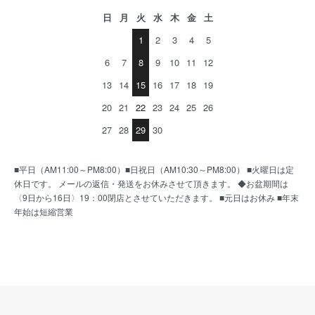
日
月
火
水
木
金
土
1
2
3
4
5
6
7
8
9
10
11
12
13
14
15
16
17
18
19
20
21
22
23
24
25
26
27
28
29
30
■平日（AM11:00～PM8:00）■日祝日（AM10:30～PM8:00） ■火曜日は定
休日です。 メールの返信・発送をお休みさせて頂きます。 ◆お盆期間は
〈9日から16日〉19：00閉店とさせていただきます。 ■元日はお休み ■年末
年始は短縮営業