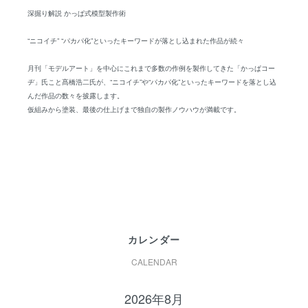
深掘り解説 かっぱ式模型製作術
“ニコイチ” “パカパ化”といったキーワードが落とし込まれた作品が続々
月刊「モデルアート」を中心にこれまで多数の作例を製作してきた「かっぱコー
ヂ」氏こと髙橋浩二氏が、“ニコイチ”や“パカパ化”といったキーワードを落とし込
んだ作品の数々を披露します。
仮組みから塗装、最後の仕上げまで独自の製作ノウハウが満載です。
カレンダー
CALENDAR
2026年8月