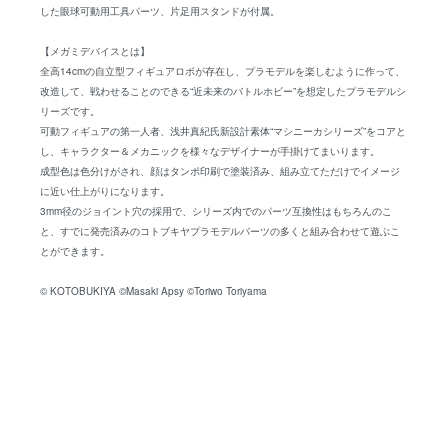
した眼球可動用工具パーツ、片足用スタンドが付属。
【メガミデバイスとは】
全高14cmの自立型フィギュアロボが存在し、プラモデルを楽しむように作って、
改造して、戦わせることのできる“近未来のバトルホビー”を想定したプラモデルシ
リーズです。
可動フィギュアの第一人者、浅井真紀氏新設計素体“マシニーカシリーズ”をコアと
し、キャラクター＆メカニックを様々なデザイナーが手掛けてまいります。
成型色は色分けがされ、顔はタンポ印刷で塗装済み、組み立てただけでイメージ
に近い仕上がりになります。
3mm径のジョイント穴の採用で、シリーズ内でのパーツ互換性はもちろんのこ
と、すでに発売済みのコトブキヤプラモデルパーツの多くと組み合わせて遊ぶこ
とができます。
© KOTOBUKIYA ©Masaki Apsy ©Toriwo Toriyama