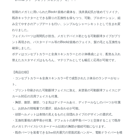
初期のメガミに用いられたBlock1規格の素体を、浅井真紀氏が改めてリメイク。
既存キャラクターとできる限りの互換性を保ちつつ、可動、プロポーション、組
み立てやすさのアップデートを行い、シンプルなシャーシキットとして生まれ変
わりました。
フェイスパーツは雨間氏が担当。メガミデバイス初となる可動眼球タイプがプリ
ント再現され、バスタードール等のBlock2規格のフェイス、髪の毛とも互換性を
確保しました。
ボディはコンセプトカラーと全身スキンカラーとの２体構成により、配色を入れ
替えたカスタマイズはもちろん、マテリアルとしても幅広く応用が可能です。
【商品仕様】
・コンセプトカラー＆全身スキンカラーEで成型された２体分のランナーがセッ
ト。
・プリント印刷された可動眼球フェイスに加え、未塗装の可動眼球フェイスにデ
カール対応の汎用フェイスも付属。
・胸部、腹部、腰部、つま先はディテールあり、ディテールなしのパーツが付属
し、お好みの情報量での選択、組み合わせが可能。
・頭部ヘルメットは表情の見えるものと目隠れタイプのデザインの選択式。
・互換性重視の肩甲骨が付属、デフォルトの肩甲骨パーツと交換することで既存
のメガミデバイス(バスタードール以前)の胸部が接続可能になります。
・既存パーツを装着できる3㎜径共通穴の背面武装ハンガー、電動ドライバーを模