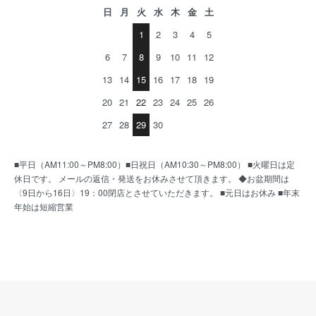
日
月
火
水
木
金
土
1
2
3
4
5
6
7
8
9
10
11
12
13
14
15
16
17
18
19
20
21
22
23
24
25
26
27
28
29
30
■平日（AM11:00～PM8:00）■日祝日（AM10:30～PM8:00） ■火曜日は定
休日です。 メールの返信・発送をお休みさせて頂きます。 ◆お盆期間は
〈9日から16日〉19：00閉店とさせていただきます。 ■元日はお休み ■年末
年始は短縮営業