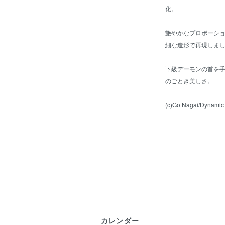
化。
艶やかなプロポーシ
細な造形で再現しま
下級デーモンの首を
のごとき美しさ。
(c)Go Nagai/Dynamic
カレンダー