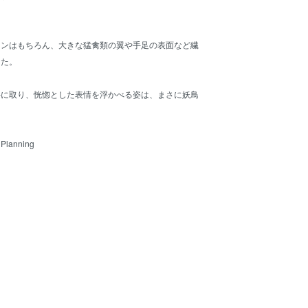
ョンはもちろん、大きな猛禽類の翼や手足の表面など繊
した。
手に取り、恍惚とした表情を浮かべる姿は、まさに妖鳥
 Planning