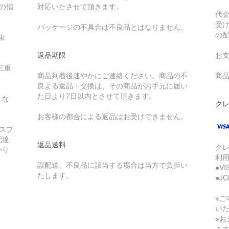
降の指
対応いたさせて頂きます。
代
受
パッケージの不具合は不良品とはなりません。
の
東
返品期限
お
三重
商品到着後速やかにご連絡ください。商品の不
商品
良よる返品・交換は、その商品がお手元に届い
た日より7日以内とさせて頂きます。
えな
ク
お客様の都合による返品はお受けできません。
スプ
配達
返品送料
ク
かり
利
誤配送、不良品に該当する場合は当方で負担い
●V
たします。
●J
※
い
※
ま