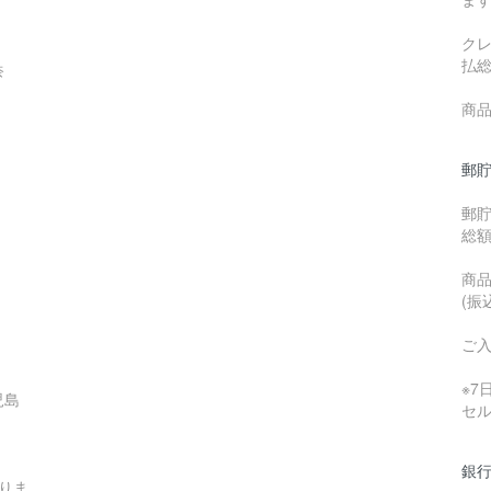
ク
払
奈
商品
郵貯
郵
総
商品
(振
ご
※
児島
セ
銀行
りま