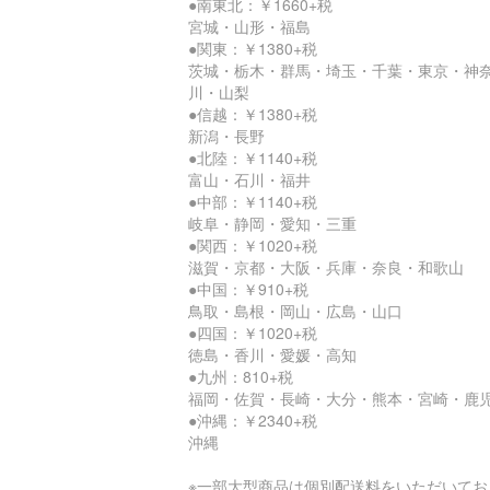
●南東北：￥1660+税
宮城・山形・福島
●関東：￥1380+税
茨城・栃木・群馬・埼玉・千葉・東京・神
川・山梨
●信越：￥1380+税
新潟・長野
●北陸：￥1140+税
富山・石川・福井
●中部：￥1140+税
岐阜・静岡・愛知・三重
●関西：￥1020+税
滋賀・京都・大阪・兵庫・奈良・和歌山
●中国：￥910+税
鳥取・島根・岡山・広島・山口
●四国：￥1020+税
徳島・香川・愛媛・高知
●九州：810+税
福岡・佐賀・長崎・大分・熊本・宮崎・鹿
●沖縄：￥2340+税
沖縄
※一部大型商品は個別配送料をいただいてお