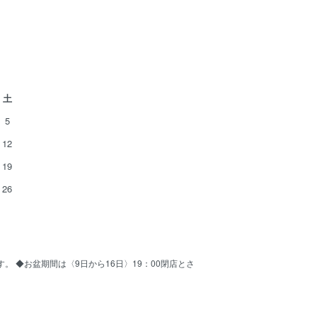
土
5
12
19
26
ます。 ◆お盆期間は〈9日から16日〉19：00閉店とさ