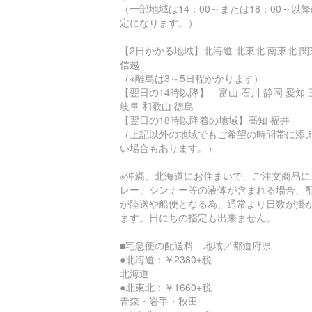
（一部地域は14：00～または18：00～以
定になります。）
【2日かかる地域】北海道 北東北 南東北 関
信越
（※離島は3～5日程かかります）
【翌日の14時以降】 富山 石川 静岡 愛知 
岐阜 和歌山 徳島
【翌日の18時以降着の地域】高知 福井
（上記以外の地域でもご希望の時間帯に添
い場合もあります。）
※沖縄、北海道にお住まいで、ご注文商品に
レー、シンナー等の液体が含まれる場合、
が陸送や船便となる為、通常より日数が掛
ます。日にちの指定も出来ません。
■宅急便の配送料 地域／都道府県
●北海道：￥2380+税
北海道
●北東北：￥1660+税
青森・岩手・秋田