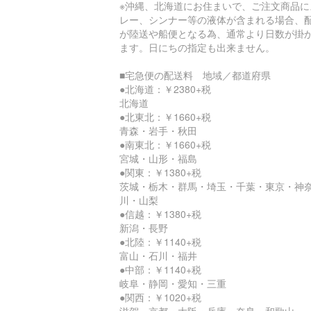
※沖縄、北海道にお住まいで、ご注文商品に
レー、シンナー等の液体が含まれる場合、
が陸送や船便となる為、通常より日数が掛
ます。日にちの指定も出来ません。
■宅急便の配送料 地域／都道府県
●北海道：￥2380+税
北海道
●北東北：￥1660+税
青森・岩手・秋田
●南東北：￥1660+税
宮城・山形・福島
●関東：￥1380+税
茨城・栃木・群馬・埼玉・千葉・東京・神
川・山梨
●信越：￥1380+税
新潟・長野
●北陸：￥1140+税
富山・石川・福井
●中部：￥1140+税
岐阜・静岡・愛知・三重
●関西：￥1020+税