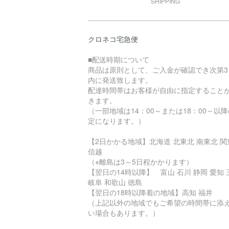
SHIPPING
クロネコ宅急便
■配送時期について
商品は原則として、ご入金が確認でき次第3
内に発送致します。
配達時間帯はお客様が自由に指定すること
きます。
（一部地域は14：00～または18：00～以
定になります。）
【2日かかる地域】北海道 北東北 南東北 関
信越
（※離島は3～5日程かかります）
【翌日の14時以降】 富山 石川 静岡 愛知 
岐阜 和歌山 徳島
【翌日の18時以降着の地域】高知 福井
（上記以外の地域でもご希望の時間帯に添
い場合もあります。）