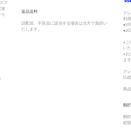
スプ
配達
返品送料
ク
かり
利
誤配送、不良品に該当する場合は当方で負担い
●V
たします。
●J
※
い
※
ま
ク
払
奈
商品
郵貯
郵
総