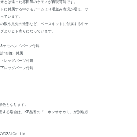
従来とは違った雰囲気のケモノが再現可能です。
ットに付属する中ケモアームより毛並み表現が増え、サ
なっています。
節の数や足先の造形など、ベースキットに付属する中ケ
ッグよりヒト寄りになっています。
&ケモハンドパーツ付属
計12個）付属
膝下レッグパーツ付属
膝下レッグパーツ付属
彩色となります。
用する場合は、KP品番の「ニホンオオカミ」が別途必
OZAI Co., Ltd.