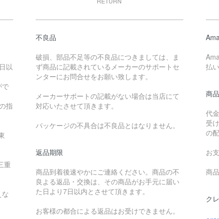
RETURN
不良品
Ama
破損、部品不足等の不良品につきましては、ま
Am
日以
ず商品に記載されているメーカーのサポートセ
払
ンターにお問合せをお願い致します。
がで
商
メーカーサポートの記載がない場合は当店にて
降の指
対応いたさせて頂きます。
代
受
パッケージの不具合は不良品とはなりません。
の
東
返品期限
お
三重
商品到着後速やかにご連絡ください。商品の不
商品
良よる返品・交換は、その商品がお手元に届い
た日より7日以内とさせて頂きます。
えな
ク
お客様の都合による返品はお受けできません。