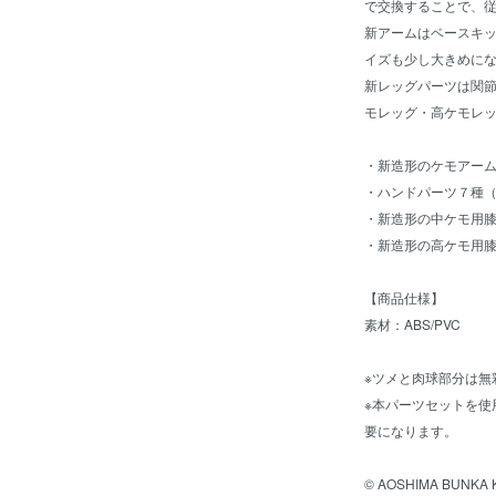
で交換することで、
新アームはベースキ
イズも少し大きめに
新レッグパーツは関
モレッグ・高ケモレ
・新造形のケモアーム
・ハンドパーツ７種（
・新造形の中ケモ用
・新造形の高ケモ用
【商品仕様】
素材：ABS/PVC
※ツメと肉球部分は無
※本パーツセットを使
要になります。
© AOSHIMA BUNKA KY