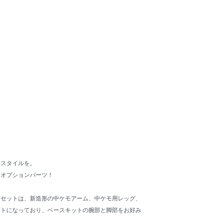
ノスタイルを。
るオプションパーツ！
ツセットは、新造形の中ケモアーム、中ケモ用レッグ、
ットになっており、ベースキットの腕部と脚部をお好み