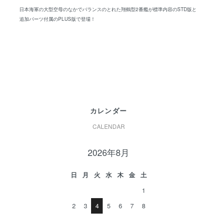
日本海軍の大型空母のなかでバランスのとれた翔鶴型2番艦が標準内容のSTD版と
追加パーツ付属のPLUS版で登場！
カレンダー
CALENDAR
2026年8月
日
月
火
水
木
金
土
1
2
3
4
5
6
7
8