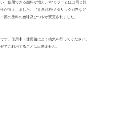
い、使用できる顔料が増え、Mr.カラーとほぼ同じ顔
性が向上しました。（青系顔料/メタリック顔料など
、一部の塗料の色味及びつやが変更されました。
料です。使用中・使用後はよく換気を行ってください。
混ぜてご利用することは出来ません。