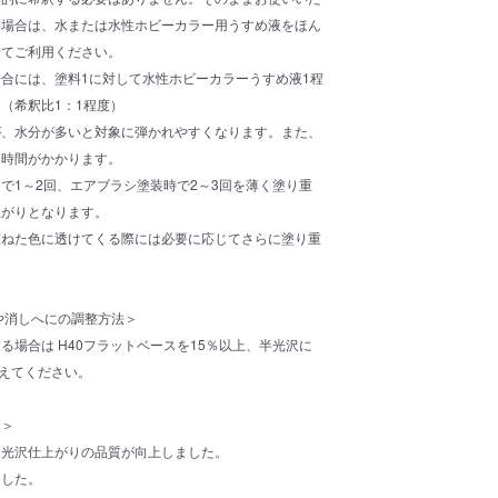
い場合は、水または水性ホビーカラー用うすめ液をほん
せてご利用ください。
合には、塗料1に対して水性ホビーカラーうすめ液1程
（希釈比1：1程度）
が、水分が多いと対象に弾かれやすくなります。また、
に時間がかかります。
で1～2回、エアブラシ塗装時で2～3回を薄く塗り重
上がりとなります。
重ねた色に透けてくる際には必要に応じてさらに塗り重
や消しへにの調整方法＞
る場合は H40フラットベースを15％以上、半光沢に
加えてください。
点＞
、光沢仕上がりの品質が向上しました。
ました。