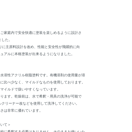
、ご家庭内で安全快適に塗装を楽しめるように設計さ
ました。
年ぶりに主原料設計を改め、性能と安全性が飛躍的に向
ジュアルに本格塗装が出来るようになりました。
、水溶性アクリル樹脂塗料です。有機溶剤の使用量が溶
料に比べ少なく、マイルドなものを使用しております。
もマイルドで扱いやすくなっています。
なります。乾燥前は、水で希釈・用具の洗浄が可能で
ールクリーナー改などを使用して洗浄してください。
滑さは非常に優れています。
ついて＞
本的に希釈する必要はありません。そのままお使いいた