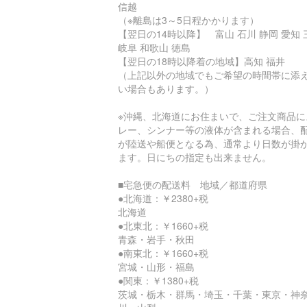
信越
（※離島は3～5日程かかります）
【翌日の14時以降】 富山 石川 静岡 愛知 
岐阜 和歌山 徳島
【翌日の18時以降着の地域】高知 福井
（上記以外の地域でもご希望の時間帯に添
い場合もあります。）
※沖縄、北海道にお住まいで、ご注文商品に
レー、シンナー等の液体が含まれる場合、
が陸送や船便となる為、通常より日数が掛
ます。日にちの指定も出来ません。
■宅急便の配送料 地域／都道府県
●北海道：￥2380+税
北海道
●北東北：￥1660+税
青森・岩手・秋田
●南東北：￥1660+税
宮城・山形・福島
●関東：￥1380+税
茨城・栃木・群馬・埼玉・千葉・東京・神