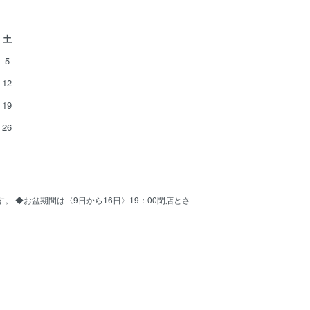
土
5
12
19
26
ます。 ◆お盆期間は〈9日から16日〉19：00閉店とさ