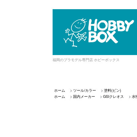
福岡のプラモデル専門店 ホビーボックス
ホーム
>
ツール/カラー
>
塗料(ビン)
ホーム
>
国内メーカー
>
GSIクレオス
>
水