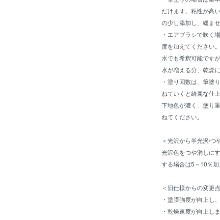
だけます。粘性が高
の少し添加し、緩ま
・エアブラシで吹く場
度を加えてください。
水でも希釈可能です
水が増える分、乾燥
・塗り回数は、筆塗り
ねていくと綺麗な仕
下地色が濃く、塗り
ねてください。
＜光沢から半光沢/つ
光沢色をつや消しにす
する場合は5～10％
＜旧仕様からの変更
・塗膜強度が向上し
・乾燥速度が向上し