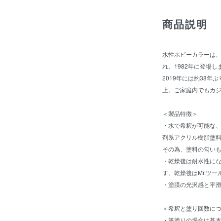
商品説明
水性ホビーカラーは
れ、1982年に登場し
2019年には約38
上。ご家庭内でもカ
＜製品特徴＞
・水で希釈が可能な
剤系アクリル樹脂塗
その為、塗料の匂い
・乾燥後は耐水性に
す。乾燥後はMr.ツ
・塗膜の光沢感と平
＜希釈と塗り回数に
・筆塗りの場合は基