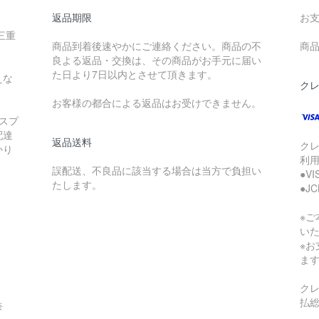
返品期限
お
三重
商品到着後速やかにご連絡ください。商品の不
商品
良よる返品・交換は、その商品がお手元に届い
た日より7日以内とさせて頂きます。
えな
ク
お客様の都合による返品はお受けできません。
スプ
配達
返品送料
ク
かり
利
誤配送、不良品に該当する場合は当方で負担い
●V
たします。
●J
※
い
※
ま
ク
払
奈