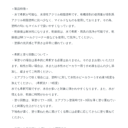
＜製品特徴＞
・水で希釈が可能な、水溶性アクリル樹脂塗料です。有機溶剤の使用量が溶剤系
アクリル樹脂塗料に比べ少なく、マイルドなものを使用しております。その為、
塗料の匂いもマイルドで扱いやすくなっています。
・乾燥後は耐水性になります。乾燥前は、水で希釈・用具の洗浄が可能です。乾
燥後はMr.ツールクリーナー改などを使用して洗浄してください。
・塗膜の光沢感と平滑さは非常に優れています。
＜希釈と塗り回数について＞
・筆塗りの場合は基本的に希釈する必要はありません。そのままお使いいただけ
ます。粘性が高い場合は、水または水性ホビーカラー用うすめ液をほんの少し添
加し、緩ませてご利用ください。
・エアブラシで吹く場合には、塗料1に対して水性ホビーカラーうすめ液1程度を
加えてください。（希釈比1：1程度）
水でも希釈可能ですが、水分が多いと対象に弾かれやすくなります。また、水が
増える分、乾燥に時間がかかります。
・塗り回数は、筆塗りで1～2回、エアブラシ塗装時で2～3回を薄く塗り重ねてい
くと綺麗な仕上がりとなります。
下地色が濃く、塗り重ねた色に透けてくる際には必要に応じてさらに塗り重ねて
ください。