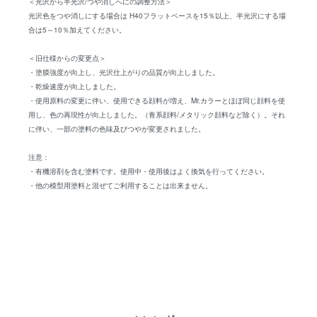
＜光沢から半光沢/つや消しへにの調整方法＞
光沢色をつや消しにする場合は H40フラットベースを15％以上、半光沢にする場
合は5～10％加えてください。
＜旧仕様からの変更点＞
・塗膜強度が向上し、光沢仕上がりの品質が向上しました。
・乾燥速度が向上しました。
・使用原料の変更に伴い、使用できる顔料が増え、Mr.カラーとほぼ同じ顔料を使
用し、色の再現性が向上しました。（青系顔料/メタリック顔料など除く）。それ
に伴い、一部の塗料の色味及びつやが変更されました。
注意：
・有機溶剤を含む塗料です。使用中・使用後はよく換気を行ってください。
・他の模型用塗料と混ぜてご利用することは出来ません。