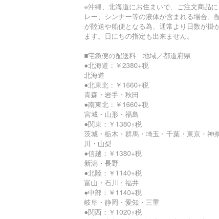
※沖縄、北海道にお住まいで、ご注文商品に
レー、シンナー等の液体が含まれる場合、
が陸送や船便となる為、通常より日数が掛
ます。日にちの指定も出来ません。
■宅急便の配送料 地域／都道府県
●北海道：￥2380+税
北海道
●北東北：￥1660+税
青森・岩手・秋田
●南東北：￥1660+税
宮城・山形・福島
●関東：￥1380+税
茨城・栃木・群馬・埼玉・千葉・東京・神
川・山梨
●信越：￥1380+税
新潟・長野
●北陸：￥1140+税
富山・石川・福井
●中部：￥1140+税
岐阜・静岡・愛知・三重
●関西：￥1020+税