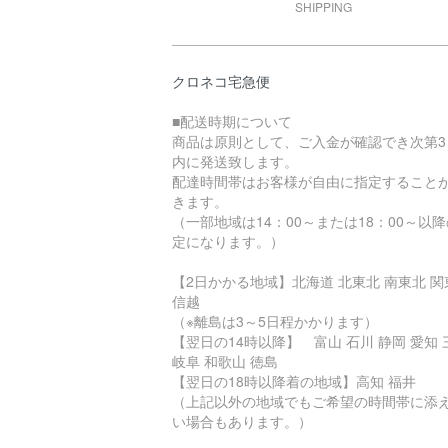
SHIPPING
クロネコ宅急便
■配送時期について
商品は原則として、ご入金が確認でき次第3
内に発送致します。
配達時間帯はお客様が自由に指定すること
きます。
（一部地域は14：00～または18：00～以
定になります。）
【2日かかる地域】北海道 北東北 南東北 関
信越
（※離島は3～5日程かかります）
【翌日の14時以降】 富山 石川 静岡 愛知 
岐阜 和歌山 徳島
【翌日の18時以降着の地域】高知 福井
（上記以外の地域でもご希望の時間帯に添
い場合もあります。）