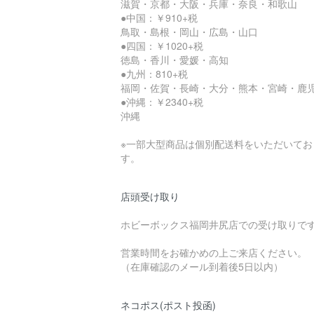
滋賀・京都・大阪・兵庫・奈良・和歌山
●中国：￥910+税
鳥取・島根・岡山・広島・山口
●四国：￥1020+税
徳島・香川・愛媛・高知
●九州：810+税
福岡・佐賀・長崎・大分・熊本・宮崎・鹿
●沖縄：￥2340+税
沖縄
※一部大型商品は個別配送料をいただいてお
す。
店頭受け取り
ホビーボックス福岡井尻店での受け取りで
営業時間をお確かめの上ご来店ください。
（在庫確認のメール到着後5日以内）
ネコポス(ポスト投函)