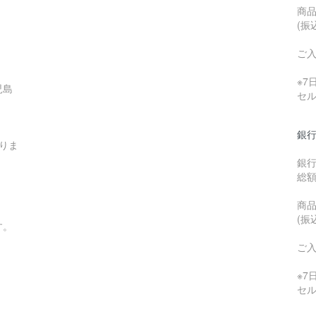
商品
(振
ご
※
児島
セ
銀行
りま
銀
総
商品
(振
す。
ご
※
セ