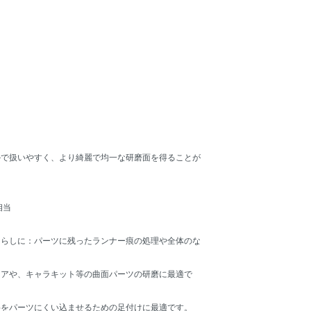
かで扱いやすく、より綺麗で均一な研磨面を得ることが
相当
ならしに：パーツに残ったランナー痕の処理や全体のな
ニアや、キャラキット等の曲面パーツの研磨に最適で
料をパーツにくい込ませるための足付けに最適です。