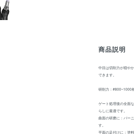
商品説明
中目は切削力が穏や
できます。
研削力：#800~1000
ゲート処理後の全面
らしに最適です。
曲面の研磨に：バー
す。
平面の足付けに：塗