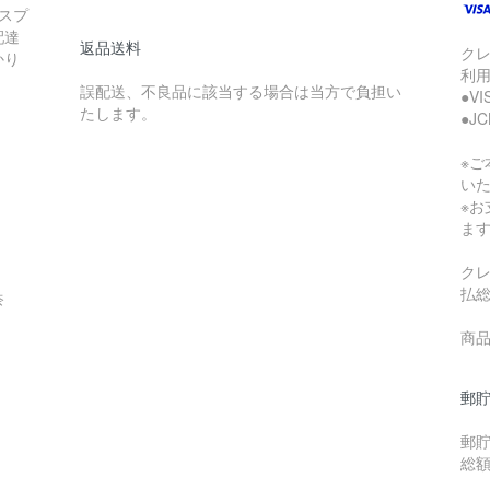
スプ
配達
返品送料
ク
かり
利
誤配送、不良品に該当する場合は当方で負担い
●V
たします。
●J
※
い
※
ま
ク
払
奈
商品
郵貯
郵
総