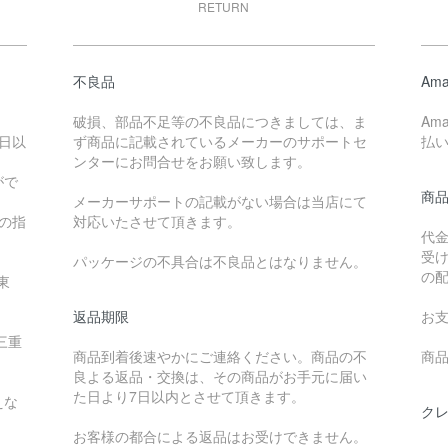
RETURN
不良品
Ama
破損、部品不足等の不良品につきましては、ま
Am
日以
ず商品に記載されているメーカーのサポートセ
払
ンターにお問合せをお願い致します。
がで
商
メーカーサポートの記載がない場合は当店にて
降の指
対応いたさせて頂きます。
代
受
パッケージの不具合は不良品とはなりません。
の
東
返品期限
お
三重
商品到着後速やかにご連絡ください。商品の不
商品
良よる返品・交換は、その商品がお手元に届い
た日より7日以内とさせて頂きます。
えな
ク
お客様の都合による返品はお受けできません。