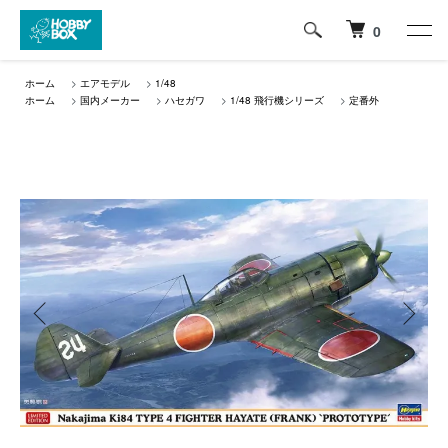
0
ホーム
>
エアモデル
>
1/48
ホーム
>
国内メーカー
>
ハセガワ
>
1/48 飛行機シリーズ
>
定番外