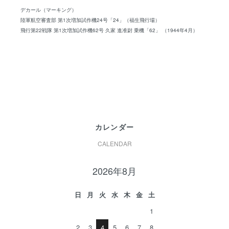
デカール（マーキング）
陸軍航空審査部 第1次増加試作機24号「24」（福生飛行場）
飛行第22戦隊 第1次増加試作機62号 久家 進准尉 乗機「62」 （1944年4月）
カレンダー
CALENDAR
2026年8月
日
月
火
水
木
金
土
1
2
3
4
5
6
7
8