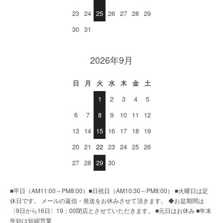
23
24
25
26
27
28
29
30
31
2026年9月
日
月
火
水
木
金
土
1
2
3
4
5
6
7
8
9
10
11
12
13
14
15
16
17
18
19
20
21
22
23
24
25
26
27
28
29
30
■平日（AM11:00～PM8:00）■日祝日（AM10:30～PM8:00） ■火曜日は定
休日です。 メールの返信・発送をお休みさせて頂きます。 ◆お盆期間は
〈9日から16日〉19：00閉店とさせていただきます。 ■元日はお休み ■年末
年始は短縮営業