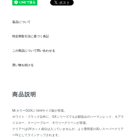
返品について
特定商取引法に基づく表記
この商品について問い合わせる
買い物を続ける
商品説明
Mr.カラーGGXに18mlサイズ版が登場。
ホワイト・ブラック以外に、GXシリーズでもお馴染みのハーマンレッド、キアラ
イエロー、スージーブルー、モウリーグリーンが登場。
クリアーはUVカット成分は入っていませんが、より透明度の高いスーパークリア
ーIVとしてラインナップされます。