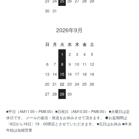
23
24
25
26
27
28
29
30
31
2026年9月
日
月
火
水
木
金
土
1
2
3
4
5
6
7
8
9
10
11
12
13
14
15
16
17
18
19
20
21
22
23
24
25
26
27
28
29
30
■平日（AM11:00～PM8:00）■日祝日（AM10:30～PM8:00） ■火曜日は定
休日です。 メールの返信・発送をお休みさせて頂きます。 ◆お盆期間は
〈9日から16日〉19：00閉店とさせていただきます。 ■元日はお休み ■年末
年始は短縮営業