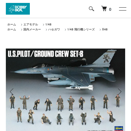
0
ホーム
>
エアモデル
>
1/48
ホーム
>
国内メーカー
>
ハセガワ
>
1/48 飛行機シリーズ
>
X48