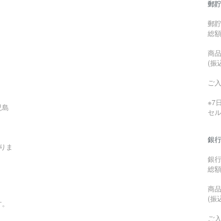
郵貯
郵
総
商品
(振
ご
※
児島
セ
銀行
りま
銀
総
商品
(振
す。
ご