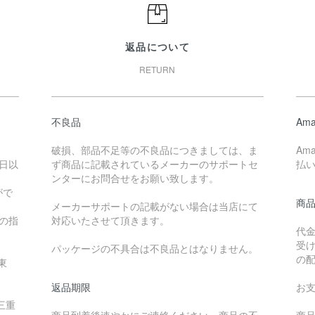
返品について
RETURN
不良品
Ama
破損、部品不足等の不良品につきましては、ま
Am
日以
ず商品に記載されているメーカーのサポートセ
払
ンターにお問合せをお願い致します。
がで
商
メーカーサポートの記載がない場合は当店にて
降の指
対応いたさせて頂きます。
代
受
パッケージの不具合は不良品とはなりません。
の
東
返品期限
お
三重