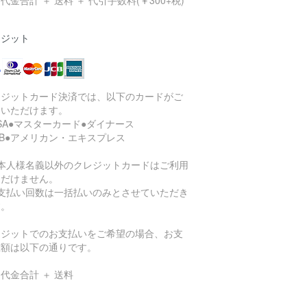
代金合計 ＋ 送料 ＋ 代引手数料(￥300+税)
レジット
レジットカード決済では、以下のカードがご
用いただけます。
ISA●マスターカード●ダイナース
CB●アメリカン・エキスプレス
ご本人様名義以外のクレジットカードはご利用
ただけません。
お支払い回数は一括払いのみとさせていただき
す。
レジットでのお支払いをご希望の場合、お支
総額は以下の通りです。
代金合計 ＋ 送料