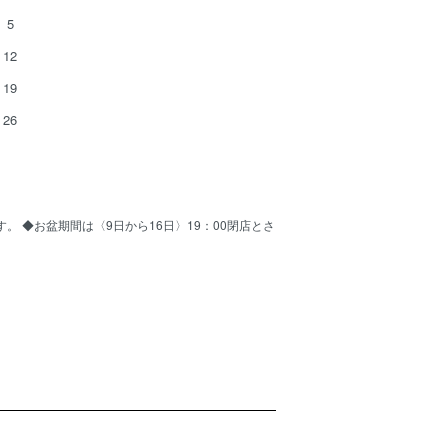
5
12
19
26
ます。 ◆お盆期間は〈9日から16日〉19：00閉店とさ