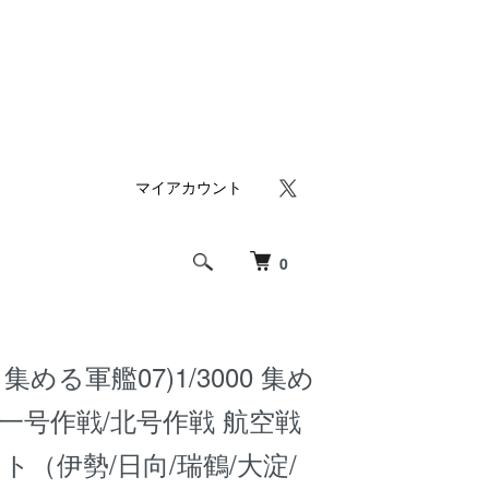
マイアカウント
0
める軍艦07)1/3000 集め
捷一号作戦/北号作戦 航空戦
ト（伊勢/日向/瑞鶴/大淀/