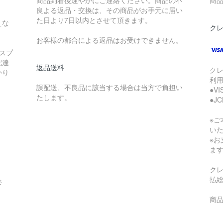
商品到着後速やかにご連絡ください。商品の不
商品
良よる返品・交換は、その商品がお手元に届い
た日より7日以内とさせて頂きます。
えな
ク
お客様の都合による返品はお受けできません。
スプ
配達
返品送料
ク
かり
利
誤配送、不良品に該当する場合は当方で負担い
●V
たします。
●J
※
い
※
ま
ク
払
奈
商品