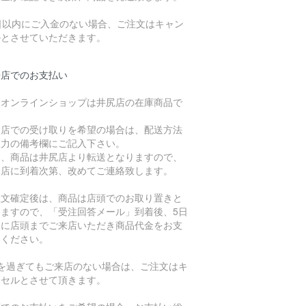
7日以内にご入金のない場合、ご注文はキャン
ルとさせていただきます。
来店でのお支払い
、オンラインショップは井尻店の在庫商品で
。
倉店での受け取りを希望の場合は、配送方法
入力の備考欄にご記入下さい。
た、商品は井尻店より転送となりますので、
倉店に到着次第、改めてご連絡致します。
注文確定後は、商品は店頭でのお取り置きと
りますので、「受注回答メール」到着後、5日
内に店頭までご来店いただき商品代金をお支
いください。
日を過ぎてもご来店のない場合は、ご注文はキ
ンセルとさせて頂きます。