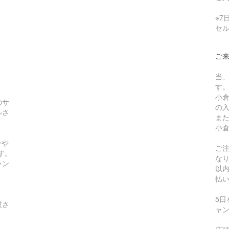
※
セ
ご
当
す
小
のサ
の
ルさ
ま
小
ンや
ご
す。
な
ャン
以
払
5
重さ
ャ