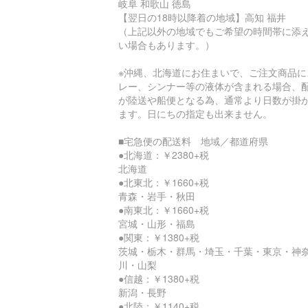
岐阜 和歌山 徳島
【翌日の18時以降着の地域】高知 福井
（上記以外の地域でもご希望の時間帯に添
い場合もあります。）
※沖縄、北海道にお住まいで、ご注文商品に
レー、シンナー等の液体が含まれる場合、
が陸送や船便となる為、通常より日数が掛
ます。日にちの指定も出来ません。
■宅急便の配送料 地域／都道府県
●北海道：￥2380+税
北海道
●北東北：￥1660+税
青森・岩手・秋田
●南東北：￥1660+税
宮城・山形・福島
●関東：￥1380+税
茨城・栃木・群馬・埼玉・千葉・東京・神
川・山梨
●信越：￥1380+税
新潟・長野
●北陸：￥1140+税