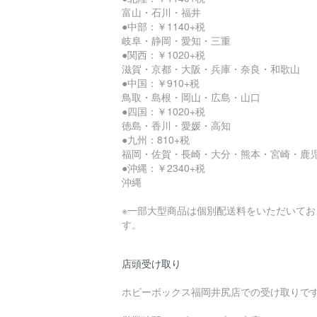
富山・石川・福井
●中部：￥1140+税
岐阜・静岡・愛知・三重
●関西：￥1020+税
滋賀・京都・大阪・兵庫・奈良・和歌山
●中国：￥910+税
鳥取・島根・岡山・広島・山口
●四国：￥1020+税
徳島・香川・愛媛・高知
●九州：810+税
福岡・佐賀・長崎・大分・熊本・宮崎・鹿
●沖縄：￥2340+税
沖縄
※一部大型商品は個別配送料をいただいてお
す。
店頭受け取り
ホビーボックス福岡井尻店での受け取りで