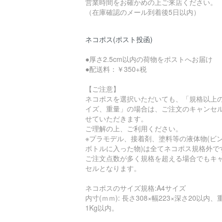
営業時間をお確かめの上ご来店ください。
（在庫確認のメール到着後5日以内）
ネコポス(ポスト投函)
●厚さ2.5cm以内の荷物をポストへお届け
●配送料：￥350+税
【ご注意】
ネコポスを選択いただいても、「規格以上
イズ、重量」の場合は、ご注文のキャンセ
せていただきます。
ご理解の上、ご利用ください。
※プラモデル、接着剤、塗料等の液体物(ビ
ボトルに入った物)は全てネコポス規格外で
ご注文点数が多く規格を超える場合でもキ
セルとなります。
ネコポスのサイズ規格:A4サイズ
内寸(ｍｍ): 長さ308×幅223×深さ20以内、
1Kg以内。