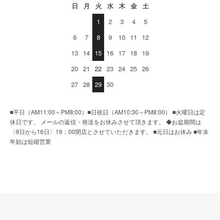
日
月
火
水
木
金
土
1
2
3
4
5
6
7
8
9
10
11
12
13
14
15
16
17
18
19
20
21
22
23
24
25
26
27
28
29
30
■平日（AM11:00～PM8:00）■日祝日（AM10:30～PM8:00） ■火曜日は定
休日です。 メールの返信・発送をお休みさせて頂きます。 ◆お盆期間は
〈9日から16日〉19：00閉店とさせていただきます。 ■元日はお休み ■年末
年始は短縮営業