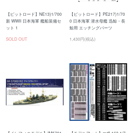
【ピットロード】NE13)1/700
【ピットロード】PE217)1/70
新 WWII 日本海軍 艦船装備セ
0 日本海軍 潜水母艦 迅鯨・長
ット 1
鯨用 エッチングパーツ
SOLD OUT
1,430円(税込)