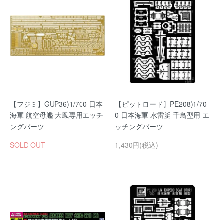
【フジミ】GUP36)1/700 日本
【ピットロード】PE208)1/70
海軍 航空母艦 大鳳専用エッチ
0 日本海軍 水雷艇 千鳥型用 エ
ングパーツ
ッチングパーツ
SOLD OUT
1,430円(税込)