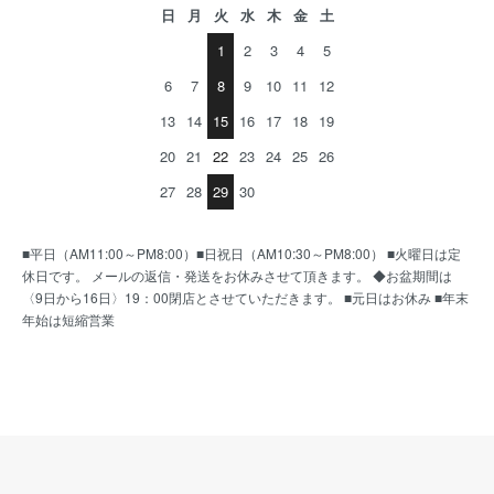
日
月
火
水
木
金
土
1
2
3
4
5
6
7
8
9
10
11
12
13
14
15
16
17
18
19
20
21
22
23
24
25
26
27
28
29
30
■平日（AM11:00～PM8:00）■日祝日（AM10:30～PM8:00） ■火曜日は定
休日です。 メールの返信・発送をお休みさせて頂きます。 ◆お盆期間は
〈9日から16日〉19：00閉店とさせていただきます。 ■元日はお休み ■年末
年始は短縮営業