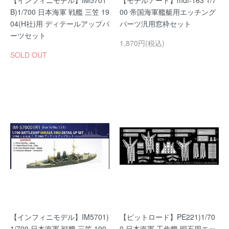
【インフィニモデル】IM5701
【モデルアート】mdf-163 1/7
B)1/700 日本海軍 戦艦 三笠 19
00 帝国海軍艦艇用エッチング
04(H社)用 ディテールアップパ
パーツ汎用窓枠セット
ーツセット
1,870円(税込)
SOLD OUT
【インフィニモデル】IM5701)
【ピットロード】PE221)1/70
1/700 日本海軍 戦艦 三笠 190
0 日本海軍 工作艦 明石用エッ