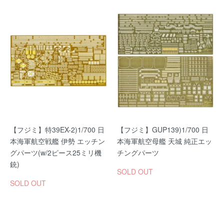
【フジミ】特39EX-2)1/700 日
【フジミ】GUP139)1/700 日
本海軍航空戦艦 伊勢 エッチン
本海軍航空母艦 天城 純正エッ
グパーツ(w/2ピース25ミリ機
チングパーツ
銃)
SOLD OUT
SOLD OUT