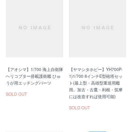
【アオシマ】1/700 海上自衛隊
【ヤマシタホビー】YH700P-
ヘリコプター搭載護衛艦 ひゅ
1)1/700 8インチE型砲塔セッ
うが用エッチングパーツ
ト(最上型・高雄型重巡用艦
用。加古・古鷹・利根・筑摩
SOLD OUT
には改造すれば使用可能)
SOLD OUT