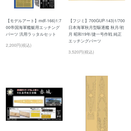
【モデルアート】mdf-166)1:7
【フジミ】700GUP-143)1/700
00帝国海軍艦艇用エッチング
日本海軍秋月型駆逐艦 秋月/初
パーツ 汎用ラッタルセット
月 昭和19年/捷一号作戦 純正
エッチングパーツ
2,200円(税込)
3,520円(税込)