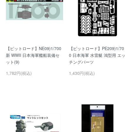
【ピットロード】NE09)1/700
【ピットロード】PE209)1/70
新 WWII 日本海軍艦船装備セ
0 日本海軍 水雷艇 鴻型用 エッ
ット(9)
チングパーツ
1,782円(税込)
1,430円(税込)