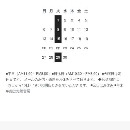
日
月
火
水
木
金
土
1
2
3
4
5
6
7
8
9
10
11
12
13
14
15
16
17
18
19
20
21
22
23
24
25
26
27
28
29
30
■平日（AM11:00～PM8:00）■日祝日（AM10:30～PM8:00） ■火曜日は定
休日です。 メールの返信・発送をお休みさせて頂きます。 ◆お盆期間は
〈9日から16日〉19：00閉店とさせていただきます。 ■元日はお休み ■年末
年始は短縮営業