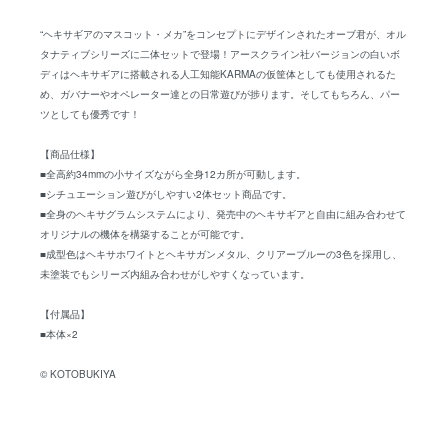
“ヘキサギアのマスコット・メカ”をコンセプトにデザインされたオーブ君が、オル
タナティブシリーズに二体セットで登場！アースクライン社バージョンの白いボ
ディはヘキサギアに搭載される人工知能KARMAの仮筐体としても使用されるた
め、ガバナーやオペレーター達との日常遊びが捗ります。そしてもちろん、パー
ツとしても優秀です！
【商品仕様】
■全高約34mmの小サイズながら全身12カ所が可動します。
■シチュエーション遊びがしやすい2体セット商品です。
■全身のヘキサグラムシステムにより、発売中のヘキサギアと自由に組み合わせて
オリジナルの機体を構築することが可能です。
■成型色はヘキサホワイトとヘキサガンメタル、クリアーブルーの3色を採用し、
未塗装でもシリーズ内組み合わせがしやすくなっています。
【付属品】
■本体×2
© KOTOBUKIYA