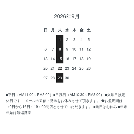
2026年9月
日
月
火
水
木
金
土
1
2
3
4
5
6
7
8
9
10
11
12
13
14
15
16
17
18
19
20
21
22
23
24
25
26
27
28
29
30
■平日（AM11:00～PM8:00）■日祝日（AM10:30～PM8:00） ■火曜日は定
休日です。 メールの返信・発送をお休みさせて頂きます。 ◆お盆期間は
〈9日から16日〉19：00閉店とさせていただきます。 ■元日はお休み ■年末
年始は短縮営業