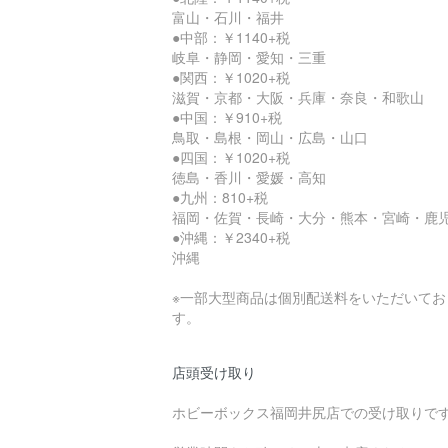
富山・石川・福井
●中部：￥1140+税
岐阜・静岡・愛知・三重
●関西：￥1020+税
滋賀・京都・大阪・兵庫・奈良・和歌山
●中国：￥910+税
鳥取・島根・岡山・広島・山口
●四国：￥1020+税
徳島・香川・愛媛・高知
●九州：810+税
福岡・佐賀・長崎・大分・熊本・宮崎・鹿
●沖縄：￥2340+税
沖縄
※一部大型商品は個別配送料をいただいてお
す。
店頭受け取り
ホビーボックス福岡井尻店での受け取りで