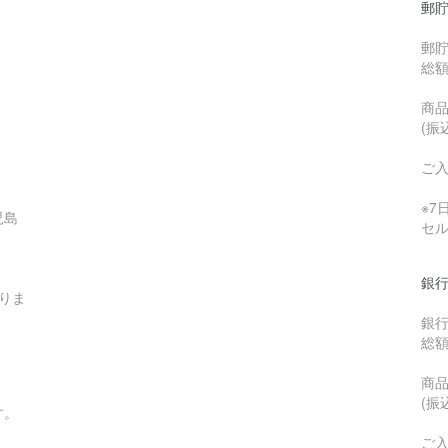
郵貯
郵
総
商品
(振
ご
※
児島
セ
銀行
りま
銀
総
商品
(振
す。
ご