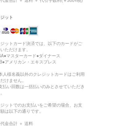
代金合計 ＋ 送料 ＋ 代引手数料(￥300+税)
レジット
レジットカード決済では、以下のカードがご
用いただけます。
ISA●マスターカード●ダイナース
CB●アメリカン・エキスプレス
ご本人様名義以外のクレジットカードはご利用
ただけません。
お支払い回数は一括払いのみとさせていただき
す。
レジットでのお支払いをご希望の場合、お支
総額は以下の通りです。
代金合計 ＋ 送料