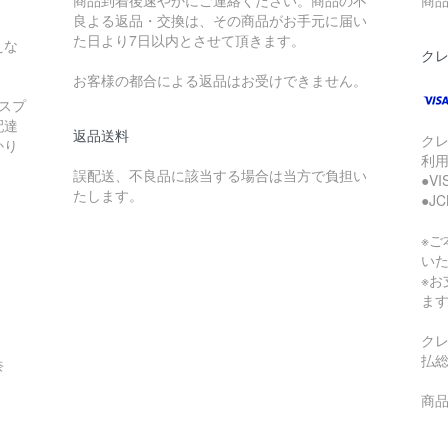
商品到着後速やかにご連絡ください。商品の不
商品
良よる返品・交換は、その商品がお手元に届い
た日より7日以内とさせて頂きます。
えな
ク
お客様の都合による返品はお受けできません。
スプ
配達
返品送料
ク
かり
利
誤配送、不良品に該当する場合は当方で負担い
●V
たします。
●J
※
い
※
ま
ク
払
奈
商品