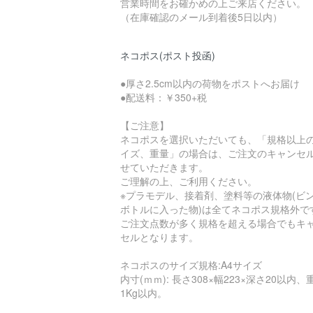
営業時間をお確かめの上ご来店ください。
（在庫確認のメール到着後5日以内）
ネコポス(ポスト投函)
●厚さ2.5cm以内の荷物をポストへお届け
●配送料：￥350+税
【ご注意】
ネコポスを選択いただいても、「規格以上
イズ、重量」の場合は、ご注文のキャンセ
せていただきます。
ご理解の上、ご利用ください。
※プラモデル、接着剤、塗料等の液体物(ビ
ボトルに入った物)は全てネコポス規格外で
ご注文点数が多く規格を超える場合でもキ
セルとなります。
ネコポスのサイズ規格:A4サイズ
内寸(ｍｍ): 長さ308×幅223×深さ20以内、
1Kg以内。