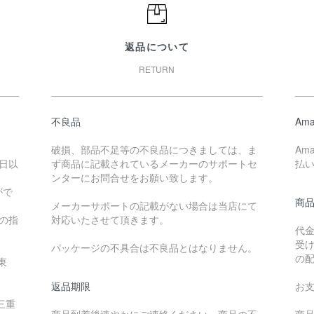
返品について
RETURN
不良品
Ama
破損、部品不足等の不良品につきましては、ま
Am
日以
ず商品に記載されているメーカーのサポートセ
払
ンターにお問合せをお願い致します。
がで
商
メーカーサポートの記載がない場合は当店にて
降の指
対応いたさせて頂きます。
代
受
パッケージの不具合は不良品とはなりません。
の
東
返品期限
お
三重