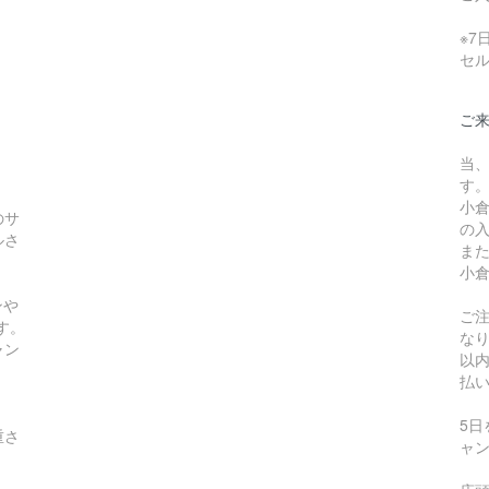
※
セ
ご
当
す
小
のサ
の
ルさ
ま
小
ンや
ご
す。
な
ャン
以
払
5
重さ
ャ