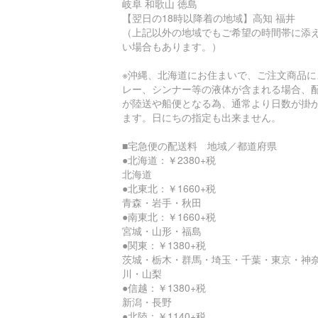
岐阜 和歌山 徳島
【翌日の18時以降着の地域】高知 福井
（上記以外の地域でもご希望の時間帯に添
い場合もあります。）
※沖縄、北海道にお住まいで、ご注文商品に
レー、シンナー等の液体が含まれる場合、
が陸送や船便となる為、通常より日数が掛
ます。日にちの指定も出来ません。
■宅急便の配送料 地域／都道府県
●北海道：￥2380+税
北海道
●北東北：￥1660+税
青森・岩手・秋田
●南東北：￥1660+税
宮城・山形・福島
●関東：￥1380+税
茨城・栃木・群馬・埼玉・千葉・東京・神
川・山梨
●信越：￥1380+税
新潟・長野
●北陸：￥1140+税