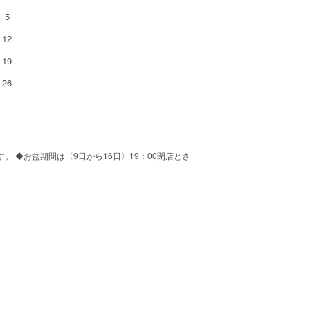
5
12
19
26
ます。 ◆お盆期間は〈9日から16日〉19：00閉店とさ