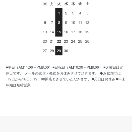
日
月
火
水
木
金
土
1
2
3
4
5
6
7
8
9
10
11
12
13
14
15
16
17
18
19
20
21
22
23
24
25
26
27
28
29
30
■平日（AM11:00～PM8:00）■日祝日（AM10:30～PM8:00） ■火曜日は定
休日です。 メールの返信・発送をお休みさせて頂きます。 ◆お盆期間は
〈9日から16日〉19：00閉店とさせていただきます。 ■元日はお休み ■年末
年始は短縮営業