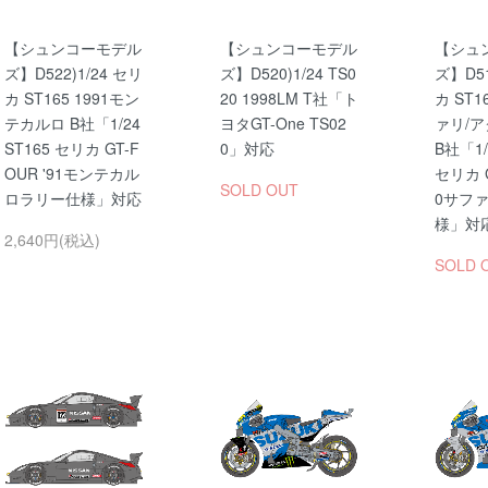
【シュンコーモデル
【シュンコーモデル
【シュ
ズ】D522)1/24 セリ
ズ】D520)1/24 TS0
ズ】D51
カ ST165 1991モン
20 1998LM T社「ト
カ ST1
テカルロ B社「1/24
ヨタGT-One TS02
ァリ/
ST165 セリカ GT-F
0」対応
B社「1/
OUR '91モンテカル
セリカ G
SOLD OUT
ロラリー仕様」対応
0サフ
様」対
2,640円(税込)
SOLD 