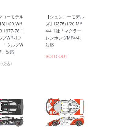
ンコーモデル
【シュンコーモデル
3)1/20 WR
ズ】D375)1/20 MP
3 1977-78 T
4/4 T社「マクラー
フWR-1フ
レンホンダMP4/4」
」「ウルフW
対応
77」対応
SOLD OUT
円(税込)