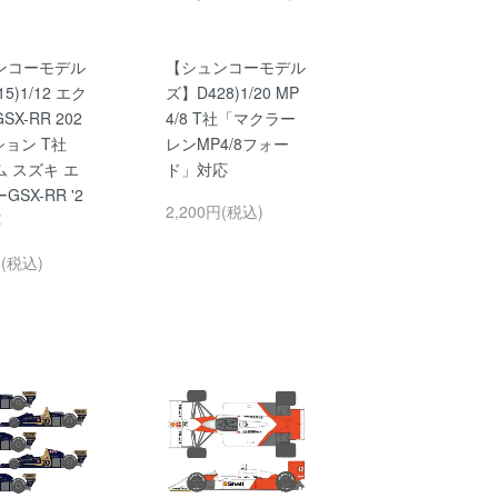
ンコーモデル
【シュンコーモデル
5)1/12 エク
ズ】D428)1/20 MP
X-RR 202
4/8 T社「マクラー
ション T社
レンMP4/8フォー
 スズキ エ
ド」対応
SX-RR '2
2,200円(税込)
応
円(税込)