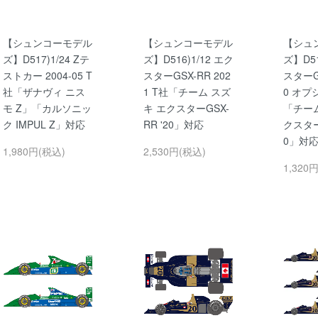
【シュンコーモデル
【シュンコーモデル
【シュ
ズ】D517)1/24 Zテ
ズ】D516)1/12 エク
ズ】D51
ストカー 2004-05 T
スターGSX-RR 202
スターGS
社「ザナヴィ ニス
1 T社「チーム スズ
0 オプ
モ Z」「カルソニッ
キ エクスターGSX-
「チーム
ク IMPUL Z」対応
RR '20」対応
クスターG
0」対
1,980円(税込)
2,530円(税込)
1,320