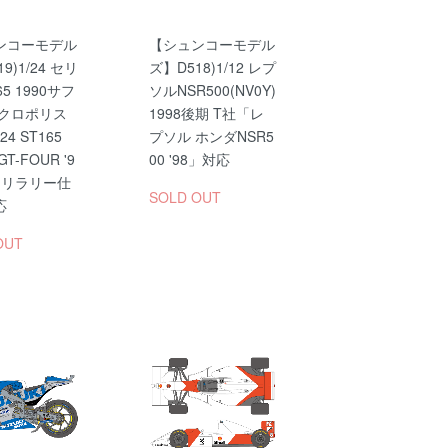
ンコーモデル
【シュンコーモデル
9)1/24 セリ
ズ】D518)1/12 レプ
65 1990サフ
ソルNSR500(NV0Y)
アクロポリス
1998後期 T社「レ
24 ST165
プソル ホンダNSR5
T-FOUR '9
00 '98」対応
ァリラリー仕
SOLD OUT
応
OUT