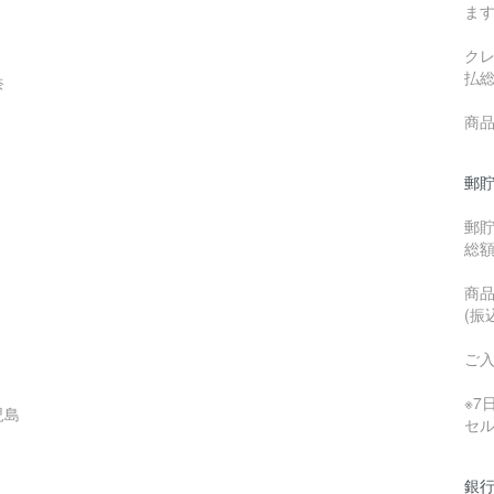
ま
ク
払
奈
商品
郵貯
郵
総
商品
(振
ご
※
児島
セ
銀行