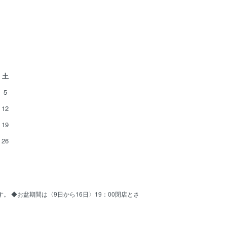
土
5
12
19
26
ます。 ◆お盆期間は〈9日から16日〉19：00閉店とさ