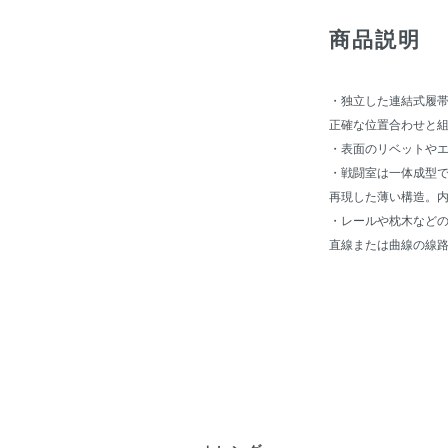
商品説明
・独立した連結式履
正確な位置合わせと
・表面のリベットや
・戦闘室は一体成型
再現した薄い構造。
・レールや枕木など
直線または曲線の線