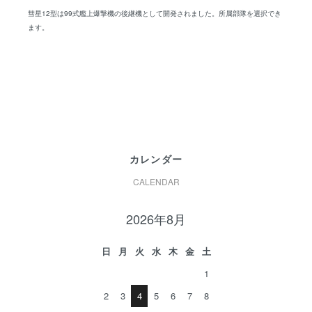
彗星12型は99式艦上爆撃機の後継機として開発されました。所属部隊を選択でき
ます。
カレンダー
CALENDAR
2026年8月
日
月
火
水
木
金
土
1
2
3
4
5
6
7
8