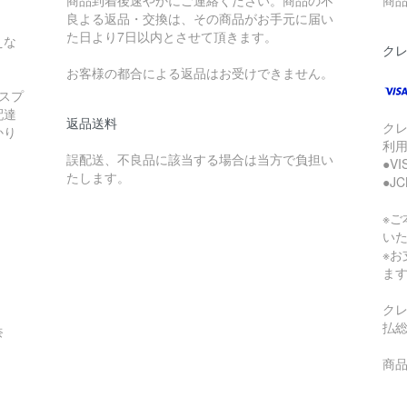
商品到着後速やかにご連絡ください。商品の不
商品
良よる返品・交換は、その商品がお手元に届い
た日より7日以内とさせて頂きます。
えな
ク
お客様の都合による返品はお受けできません。
スプ
配達
返品送料
ク
かり
利
誤配送、不良品に該当する場合は当方で負担い
●V
たします。
●J
※
い
※
ま
ク
払
奈
商品