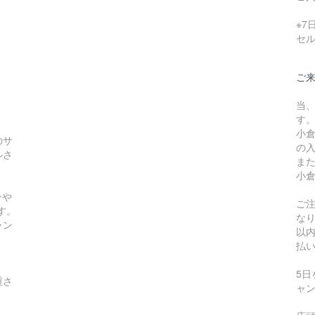
※
セ
ご
当
す
小
のサ
の
ルさ
ま
小
ンや
ご
す。
な
ャン
以
払
5
重さ
ャ