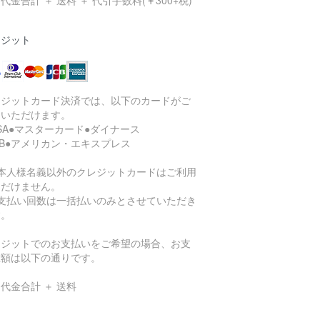
代金合計 ＋ 送料 ＋ 代引手数料(￥300+税)
レジット
レジットカード決済では、以下のカードがご
用いただけます。
ISA●マスターカード●ダイナース
CB●アメリカン・エキスプレス
ご本人様名義以外のクレジットカードはご利用
ただけません。
お支払い回数は一括払いのみとさせていただき
す。
レジットでのお支払いをご希望の場合、お支
総額は以下の通りです。
代金合計 ＋ 送料