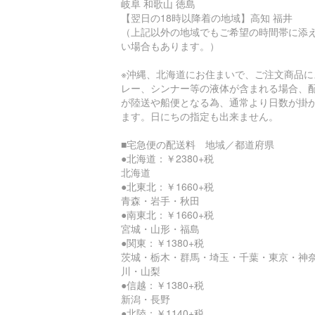
岐阜 和歌山 徳島
【翌日の18時以降着の地域】高知 福井
（上記以外の地域でもご希望の時間帯に添
い場合もあります。）
※沖縄、北海道にお住まいで、ご注文商品に
レー、シンナー等の液体が含まれる場合、
が陸送や船便となる為、通常より日数が掛
ます。日にちの指定も出来ません。
■宅急便の配送料 地域／都道府県
●北海道：￥2380+税
北海道
●北東北：￥1660+税
青森・岩手・秋田
●南東北：￥1660+税
宮城・山形・福島
●関東：￥1380+税
茨城・栃木・群馬・埼玉・千葉・東京・神
川・山梨
●信越：￥1380+税
新潟・長野
●北陸：￥1140+税