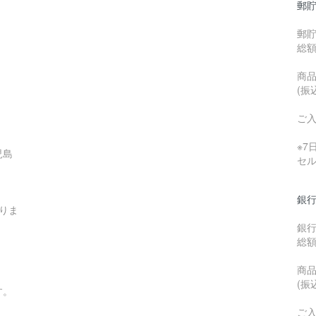
郵貯
郵
総
商品
(振
ご
※
児島
セ
銀行
りま
銀
総
商品
(振
す。
ご