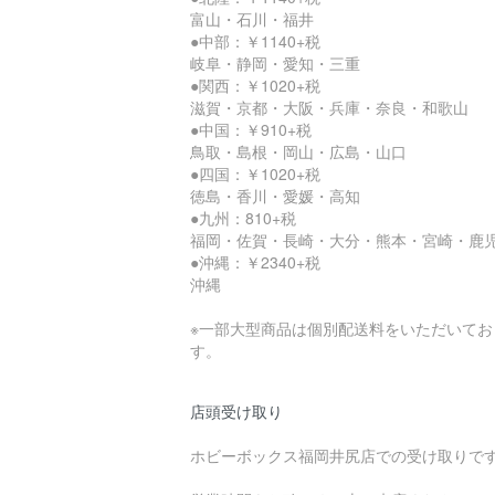
富山・石川・福井
●中部：￥1140+税
岐阜・静岡・愛知・三重
●関西：￥1020+税
滋賀・京都・大阪・兵庫・奈良・和歌山
●中国：￥910+税
鳥取・島根・岡山・広島・山口
●四国：￥1020+税
徳島・香川・愛媛・高知
●九州：810+税
福岡・佐賀・長崎・大分・熊本・宮崎・鹿
●沖縄：￥2340+税
沖縄
※一部大型商品は個別配送料をいただいてお
す。
店頭受け取り
ホビーボックス福岡井尻店での受け取りで