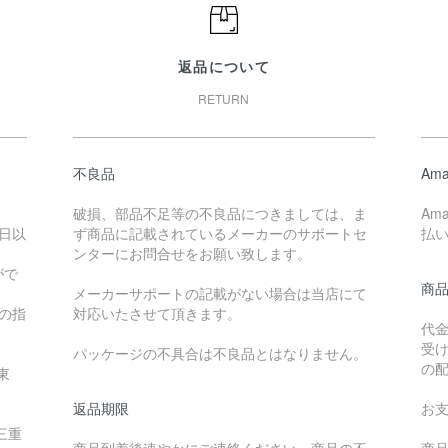
返品について
RETURN
不良品
Ama
破損、部品不足等の不良品につきましては、ま
Am
日以
ず商品に記載されているメーカーのサポートセ
払
ンターにお問合せをお願い致します。
がで
商
メーカーサポートの記載がない場合は当店にて
降の指
対応いたさせて頂きます。
代
受
パッケージの不具合は不良品とはなりません。
の
東
返品期限
お
三重