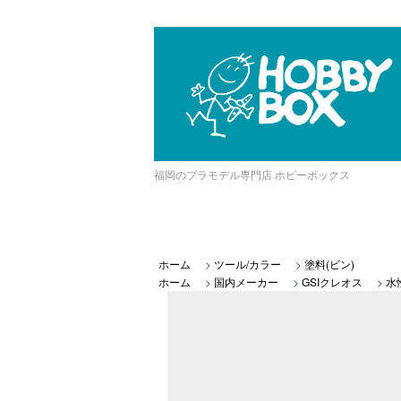
福岡のプラモデル専門店 ホビーボックス
ホーム
>
ツール/カラー
>
塗料(ビン)
ホーム
>
国内メーカー
>
GSIクレオス
>
水