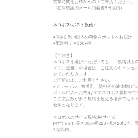
営業時間をお確かめの上ご来店ください。
（在庫確認のメール到着後5日以内）
ネコポス(ポスト投函)
●厚さ2.5cm以内の荷物をポストへお届け
●配送料：￥350+税
【ご注意】
ネコポスを選択いただいても、「規格以上
イズ、重量」の場合は、ご注文のキャンセ
せていただきます。
ご理解の上、ご利用ください。
※プラモデル、接着剤、塗料等の液体物(ビ
ボトルに入った物)は全てネコポス規格外で
ご注文点数が多く規格を超える場合でもキ
セルとなります。
ネコポスのサイズ規格:A4サイズ
内寸(ｍｍ): 長さ308×幅223×深さ20以内、
1Kg以内。