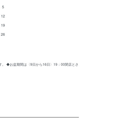
5
12
19
26
ます。 ◆お盆期間は〈9日から16日〉19：00閉店とさ