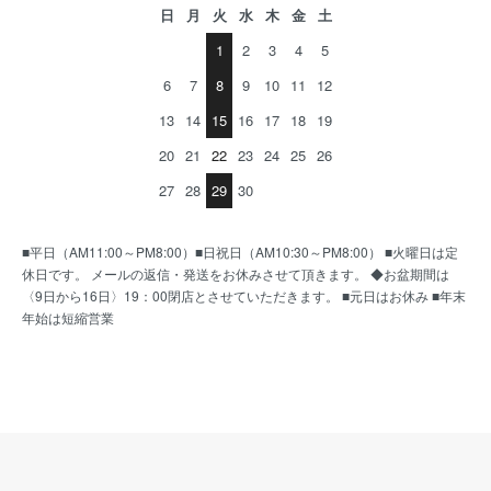
日
月
火
水
木
金
土
1
2
3
4
5
6
7
8
9
10
11
12
13
14
15
16
17
18
19
20
21
22
23
24
25
26
27
28
29
30
■平日（AM11:00～PM8:00）■日祝日（AM10:30～PM8:00） ■火曜日は定
休日です。 メールの返信・発送をお休みさせて頂きます。 ◆お盆期間は
〈9日から16日〉19：00閉店とさせていただきます。 ■元日はお休み ■年末
年始は短縮営業