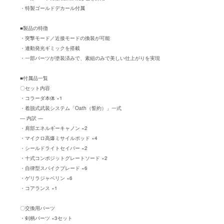
・特製ゴールドデカール付属
■製品の特徴
・突撃モード／近接モードの換装が可能
・連動発光ギミックを搭載
・一部パーツが塗装済みで、素組のみで美しい仕上がりを実現
■付属品一覧
〇セット内容
・コラーダ本体 ×1
・着脱式武装システム「Oath（誓約）」一式
― 内訳 ―
・肩部エネルギーキャノン ×2
・マイクロ高爆ミサイルポッド ×4
・シールドライトセイバー ×2
・十式コンポジットグレートソード ×2
・自律型スパイクブレード ×6
・ゲリラジャベリン ×6
・コアランス ×1
〇交換用パーツ
・剣柄パーツ ×3セット