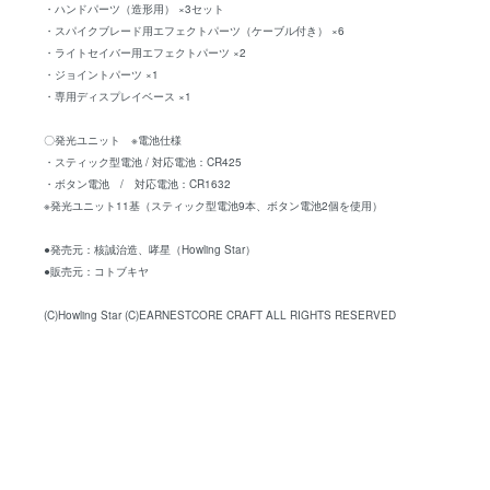
・ハンドパーツ（造形用） ×3セット
・スパイクブレード用エフェクトパーツ（ケーブル付き） ×6
・ライトセイバー用エフェクトパーツ ×2
・ジョイントパーツ ×1
・専用ディスプレイベース ×1
〇発光ユニット ※電池仕様
・スティック型電池 / 対応電池：CR425
・ボタン電池 / 対応電池：CR1632
※発光ユニット11基（スティック型電池9本、ボタン電池2個を使用）
●発売元：核誠治造、哮星（Howling Star）
●販売元：コトブキヤ
(C)Howling Star (C)EARNESTCORE CRAFT ALL RIGHTS RESERVED