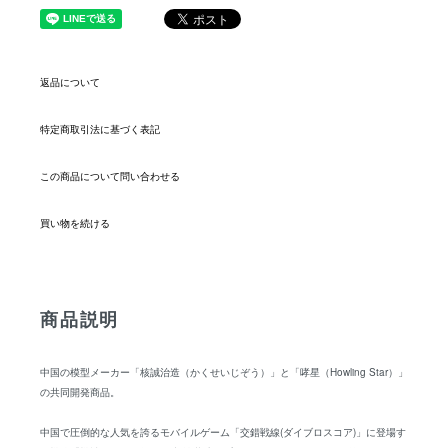
返品について
特定商取引法に基づく表記
この商品について問い合わせる
買い物を続ける
商品説明
中国の模型メーカー「核誠治造（かくせいじぞう）」と「哮星（Howling Star）」
の共同開発商品。
中国で圧倒的な人気を誇るモバイルゲーム「交錯戦線(ダイブロスコア)」に登場す