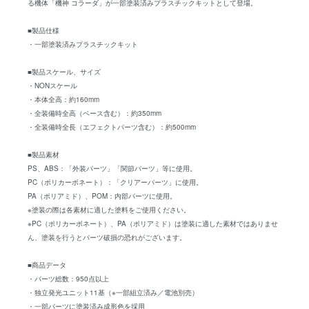
る機体「機神 コラーダ」が一部塗装済みプラスチックキットとして登場。
■製品仕様
・一部塗装済みプラスチックキット
■製品スケール、サイズ
・NONスケール
・本体全高：約160mm
・全装備時全高（ベース含む）：約350mm
・全装備時全長（エフェクトパーツ含む）：約500mm
■製品素材
PS、ABS：「外装パーツ」「関節パーツ」等に使用。
PC（ポリカーボネート）：「クリアーパーツ」に使用。
PA（ポリアミド）、POM：内部パーツに使用。
※塗装の際は各素材に適した塗料をご使用ください。
※PC（ポリカーボネート）、PA（ポリアミド）は塗装に適した素材ではありませ
ん、塗装を行うとパーツ破損の恐れがございます。
■商品データ
・パーツ総数：950点以上
・独立発光ユニット11基（※一部組立済み／電池別売）
・一部パーツに塗装済み成形色を採用