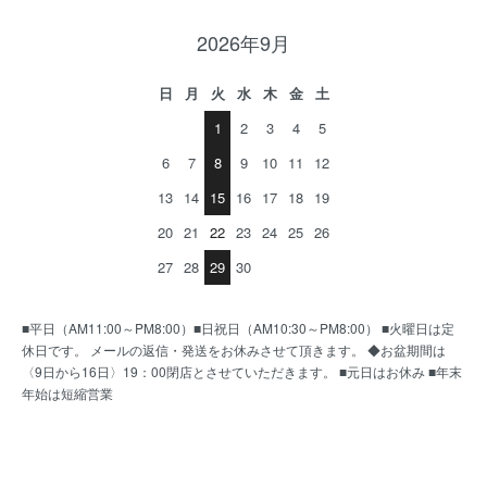
2026年9月
日
月
火
水
木
金
土
1
2
3
4
5
6
7
8
9
10
11
12
13
14
15
16
17
18
19
20
21
22
23
24
25
26
27
28
29
30
■平日（AM11:00～PM8:00）■日祝日（AM10:30～PM8:00） ■火曜日は定
休日です。 メールの返信・発送をお休みさせて頂きます。 ◆お盆期間は
〈9日から16日〉19：00閉店とさせていただきます。 ■元日はお休み ■年末
年始は短縮営業