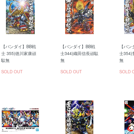
【バンダイ】BB戦
【バンダイ】BB戦
【バン
士 355)徳川家康頑
士344)織田信長頑駄
士354
駄無
無
無
SOLD OUT
SOLD OUT
SOLD 