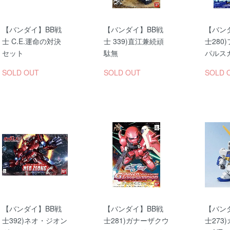
【バンダイ】BB戦
【バンダイ】BB戦
【バン
士 C.E.運命の対決
士 339)直江兼続頑
士280
セット
駄無
パルス
SOLD OUT
SOLD OUT
SOLD 
【バンダイ】BB戦
【バンダイ】BB戦
【バン
士392)ネオ・ジオン
士281)ガナーザクウ
士273