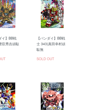
ダイ】BB戦
【バンダイ】BB戦
)豊臣秀吉頑駄
士 343)真田幸村頑
駄無
OUT
SOLD OUT